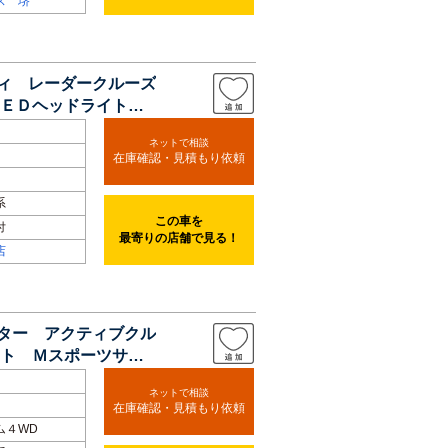
ス 堺
ティ レーダークルーズ
ＬＥＤヘッドライト
ネットで相談
在庫確認・見積もり依頼
系
この車を
付
最寄りの店舗で見る！
店
ーター アクティブクル
ト Ｍスポーツサス
ネットで相談
在庫確認・見積もり依頼
ム４WD