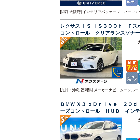
[関西:大阪府] インテリアパッケージ ハー
レクサス ＩＳ ＩＳ３００ｈ Ｆ
コントロール クリアランスソナ
バックカメラ
[九州・沖縄:福岡県] メーカーナビ ムーン
ＢＭＷ Ｘ３ ｘＤｒｉｖｅ ２０
ーズコントロール ＨＵＤ インテ
ペンション 電動リアゲート