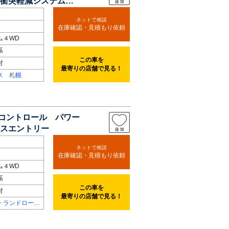
 衝突軽減システム
ネットで相談
在庫確認・見積もり依頼
ム４WD
系
この車を
付
最寄りの店舗で見る！
ス 札幌
ズコントロール パワー
スエントリー
ネットで相談
在庫確認・見積もり依頼
ム４WD
系
この車を
付
最寄りの店舗で見る！
・ランドローバ
港北