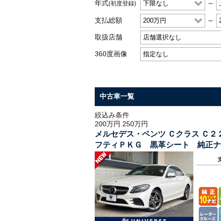
年式
～
(初度登録)
支払総額
～
取扱店舗
360度画像
中古車一覧
絞込み条件
200万円 250万円
メルセデス・ベンツ Ｃクラス Ｃ
フティＰＫＧ 黒革シート 純正ナ
ーター 前席パワーシート パワー