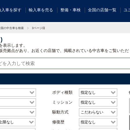
輸入車を探す
輸入車を売る
整備・車検
全国の店舗一覧
ユ
全国の中古車を検索
3ページ目
)
を表示します。
販売拠点があり、お近くの店舗で、掲載されている中古車をご覧いただ
ボディ種類
ミッション
駆動方式
修復歴