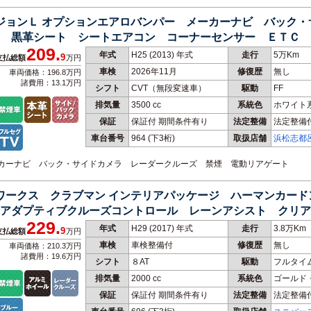
ージョンＬ オプションエアロバンパー メーカーナビ バック
 黒革シート シートエアコン コーナーセンサー ＥＴＣ 
209.
年式
H25 (2013) 年式
走行
5万Km
9
支払総額
万円
車検
2026年11月
修復歴
無し
車両価格：196.8万円
諸費用：13.1万円
シフト
CVT（無段変速車）
駆動
FF
排気量
3500 cc
系統色
ホワイト
保証
保証付 期間条件有り
法定整備
法定整備
車台番号
964
(下3桁)
取扱店舗
浜松志都
メーカーナビ バック・サイドカメラ レーダークルーズ 禁煙 電動リアゲート
ーワークス クラブマン インテリアパッケージ ハーマンカー
アダプティブクルーズコントロール レーンアシスト クリア
229.
車
年式
H29 (2017) 年式
走行
3.8万Km
9
支払総額
万円
車検
車検整備付
修復歴
無し
車両価格：210.3万円
諸費用：19.6万円
シフト
８AT
駆動
フルタイ
排気量
2000 cc
系統色
ゴールド
保証
保証付 期間条件有り
法定整備
法定整備