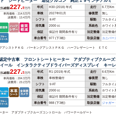
ート シートヒーター 追従クルコン 純正１９インチアルミ
227.
ＷＤ
年式
H30 (2018) 年式
走行
6.7万Km
9
支払総額
万円
車検
2027年01月
修復歴
無し
車両価格：214.5万円
諸費用：13.4万円
シフト
８AT
駆動
フルタイ
排気量
2000 cc
系統色
ホワイト
保証
保証付 期間条件有り
法定整備
法定整備
車台番号
977
(下3桁)
取扱店舗
ユニバー
ビングアシストＰＫＧ パーキングアシストＰＫＧ ハーフレザーシート ＥＴＣ
Ｓ 認定中古車 フロントシートヒーター アダプティブクルー
イール インタラクティブドライバーズディスプレイ キーレ
227.
年式
R1 (2019) 年式
走行
6.6万Km
5
支払総額
万円
車検
車検整備付
修復歴
無し
車両価格：204.3万円
諸費用：23.2万円
シフト
９AT
駆動
フルタイ
排気量
2000 cc
系統色
ホワイト
保証
保証付 期間条件有り
法定整備
法定整備
車台番号
988
(下3桁)
取扱店舗
ジャガー
ー 横浜
トヒーター アダプティブクルーズコントロール パワーテールゲート