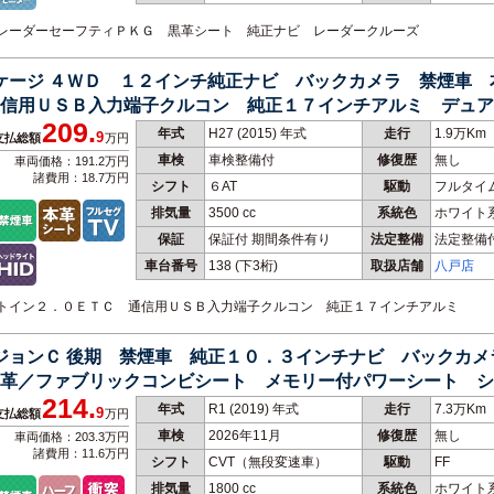
Ｇ レーダーセーフティＰＫＧ 黒革シート 純正ナビ レーダークルーズ
ッケージ ４ＷＤ １２インチ純正ナビ バックカメラ 禁煙車
信用ＵＳＢ入力端子クルコン 純正１７インチアルミ デュア
209.
年式
H27 (2015) 年式
走行
1.9万Km
9
支払総額
万円
車検
車検整備付
修復歴
無し
車両価格：191.2万円
諸費用：18.7万円
シフト
６AT
駆動
フルタイ
排気量
3500 cc
系統色
ホワイト
保証
保証付 期間条件有り
法定整備
法定整備
車台番号
138
(下3桁)
取扱店舗
八戸店
ビルトイン２．０ＥＴＣ 通信用ＵＳＢ入力端子クルコン 純正１７インチアルミ
ージョンＣ 後期 禁煙車 純正１０．３インチナビ バックカ
革／ファブリックコンビシート メモリー付パワーシート シ
214.
年式
R1 (2019) 年式
走行
7.3万Km
9
支払総額
万円
車検
2026年11月
修復歴
無し
車両価格：203.3万円
諸費用：11.6万円
シフト
CVT（無段変速車）
駆動
FF
排気量
1800 cc
系統色
ホワイト