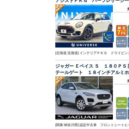
アシストＰＫＧ ハーフレザーシ
バックカメラ ＥＴＣ 禁煙車 ４
[北海道:北海道] インテリアＰＫＧ ドライ
ジャガー Ｅペイス Ｓ １８０Ｐ
テールゲート １８インチアルミホ
[関東:神奈川県] 認定中古車 フロントシー