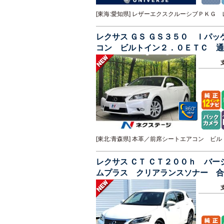
[東海:愛知県] レザーエクスクルーシブＰＫ
レクサス ＧＳ ＧＳ３５０ Ｉパ
コン ビルトイン２．０ＥＴＣ 通
ｅｔｏｏｔｈ フルセグ
[東北:青森県] 本革／前席シートエアコン 
レクサス ＣＴ ＣＴ２００ｈ バ
ムプラス クリアランスソナー 合
Ｄヘッド パドルシフト