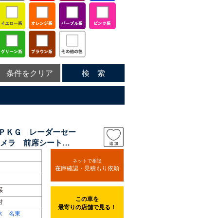
条件をクリア
検 索
ブＰＫＧ レーダーセー
メラ 前席シートヒ
ネットで相談
在庫確認・見積もり依頼
系
この車を
付
最寄りの店舗で見る！
ス 名東