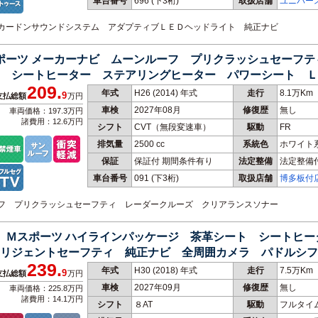
車台番号
696
(下3桁)
取扱店舗
ユニバー
マンカードンサウンドシステム アダプティブＬＥＤヘッドライト 純正ナビ
スポーツ メーカーナビ ムーンルーフ プリクラッシュセーフ
ー シートヒーター ステアリングヒーター パワーシート 
209.
年式
H26 (2014) 年式
走行
8.1万Km
9
支払総額
万円
車検
2027年08月
修復歴
無し
車両価格：197.3万円
諸費用：12.6万円
シフト
CVT（無段変速車）
駆動
FR
排気量
2500 cc
系統色
ホワイト
保証
保証付 期間条件有り
法定整備
法定整備
車台番号
091
(下3桁)
取扱店舗
博多板付
ルーフ プリクラッシュセーフティ レーダークルーズ クリアランスソナー
ｄ Ｍスポーツ ハイラインパッケージ 茶革シート シートヒ
リジェントセーフティ 純正ナビ 全周囲カメラ パドルシフ
239.
年式
H30 (2018) 年式
走行
7.5万Km
9
支払総額
万円
車検
2027年09月
修復歴
無し
車両価格：225.8万円
諸費用：14.1万円
シフト
８AT
駆動
フルタイ