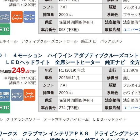
車両価格：197.9万円
諸費用：12.0万円
シフト
７AT
駆動
フルタイ
排気量
2000 cc
系統色
ブラック
保証
保証付 期間条件有り
法定整備
法定整備
車台番号
063
(下3桁)
取扱店舗
ユニバー
アルミホイール アクティブクルーズコントロール 純正ナビ バックカメラ
ＴＤＩ ４モーション ハイライン アダプティブクルーズコン
 ＬＥＤヘッドライト 全席シートヒーター 純正ナビ 全方
249.
ライト 禁煙車
年式
R1 (2019) 年式
走行
3.1万Km
9
支払総額
万円
車検
2026年11月
修復歴
無し
車両価格：237.0万円
諸費用：12.9万円
シフト
７AT
駆動
フルタイ
排気量
2000 cc
系統色
ホワイト
保証
保証付 期間条件有り
法定整備
法定整備
車台番号
274
(下3桁)
取扱店舗
ユニバー
ロール クリアランスソナー オートマチックハイビーム ＬＥＤヘッドライト
ーワークス クラブマン インテリアＰＫＧ ドライビングアシ