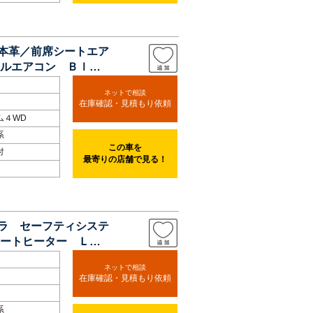
 本革／前席シートエア
ルエアコン Ｂｌｕ
ネットで相談
在庫確認・見積もり依頼
ム４WD
系
この車を
付
最寄りの店舗で見る！
メラ セーフティシステ
ートヒーター ＬＥ
ネットで相談
在庫確認・見積もり依頼
系