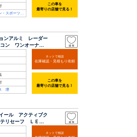
この車を
付
最寄りの店舗で見る！
ン・スポーツ専
ションアルミ レーダー
コン ワンオーナ
ネットで相談
在庫確認・見積もり依頼
系
この車を
付
最寄りの店舗で見る！
ス 堺
ホイール アクティブク
テリセーフ ＬＥＤ
ネットで相談