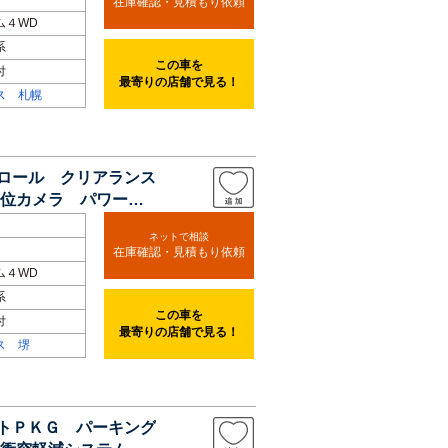
在庫確認・見積もり依頼
ム４WD
系
この車を
付
最寄りの店舗で見る！
ス 札幌
トロール クリアランス
位カメラ パワーバ
ネットで相談
在庫確認・見積もり依頼
ム４WD
系
この車を
付
最寄りの店舗で見る！
ス 堺
ストＰＫＧ パーキング