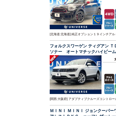
[北海道:北海道] 純正オプション１９インチ
フォルクスワーゲン ティグアン 
ソナー オートマチックハイビーム
ックドア インテリアアンビエント
[関西:大阪府] アダプティブクルーズコント
ＭＩＮＩ ＭＩＮＩ ジョンクーパ