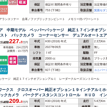
保証
保証付 期間条件有り
法定整備
法定整備
車台番号
753
(下3桁)
取扱店舗
箕面セダ
門店
クリアランスソナー 合革／ファブリックコンビシート メモリー付パワーシート
５ドア 中期モデル ペッパーパッケージ 純正１７インチオプ
スト バックカメラ コーナーセンサー デュアルオートエア
227.
年式
H30 (2018) 年式
走行
2.3万Km
9
支払総額
万円
車検
2027年09月
修復歴
無し
車両価格：214.2万円
諸費用：13.7万円
シフト
７AT
駆動
FF
排気量
2000 cc
系統色
ブラック
保証
保証付 期間条件有り
法定整備
法定整備
車台番号
927
(下3桁)
取扱店舗
ユニバー
ーパッケージ 純正１７インチオプションアルミ レーダークルーズコントロール
ーワークス クロスオーバー 純正オプション１９インチアルミ
ックカメラ パークディスタンスコントロール ＨＵＤ イン
209.
ョン
年式
H30 (2018) 年式
走行
5.8万Km
9
支払総額
万円
車検
2027年10月
修復歴
無し