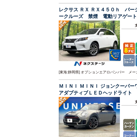
レクサス ＲＸ ＲＸ４５０ｈ バ
ークルーズ 禁煙 電動リアゲート
インチＡＷ
[東海:静岡県] オプションエアロバンパー 
ＭＩＮＩ ＭＩＮＩ ジョンクーパ
アダプティブＬＥＤヘッドライト 
ナビ バックカメラ ＥＴＣ 禁煙