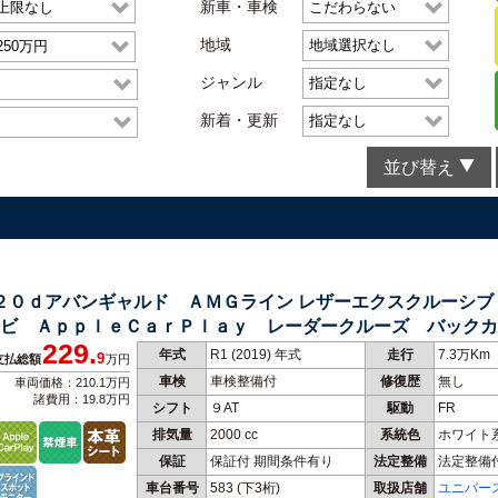
新車・車検
地域
ジャンル
新着・更新
並び替え
２２０ｄアバンギャルド ＡＭＧライン レザーエクスクルーシ
ビ ＡｐｐｌｅＣａｒＰｌａｙ レーダークルーズ バックカ
229.
バックドア 禁煙車
年式
R1 (2019) 年式
走行
7.3万Km
9
支払総額
万円
車検
車検整備付
修復歴
無し
車両価格：210.1万円
諸費用：19.8万円
シフト
９AT
駆動
FR
排気量
2000 cc
系統色
ホワイト
保証
保証付 期間条件有り
法定整備
法定整備
車台番号
583
(下3桁)
取扱店舗
ユニバー