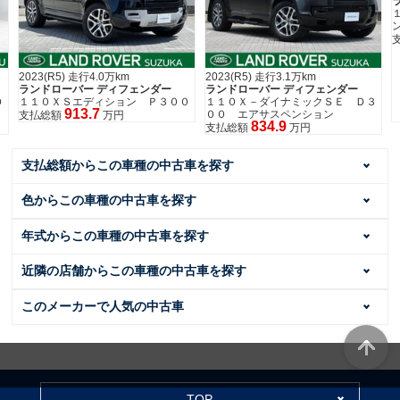
2023(R5) 走行4.0万km
2023(R5) 走行3.1万km
ランドローバー ディフェンダー
ランドローバー ディフェンダー
Ｄ
１１０ＸＳエディション Ｐ３００
１１０Ｘ－ダイナミックＳＥ Ｄ３
913.7
００ エアサスペンション
支払総額
万円
834.9
支払総額
万円
支払総額からこの車種の中古車を探す
色からこの車種の中古車を探す
年式からこの車種の中古車を探す
近隣の店舗からこの車種の中古車を探す
このメーカーで人気の中古車
TOP