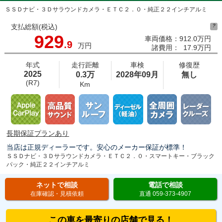
ＳＳＤナビ・３Ｄサラウンドカメラ・ＥＴＣ２．０・純正２２インチアルミ
支払総額(税込)
?
929
車両価格：
912.0万円
.9
万円
諸費用：
17.9万円
年式
走行距離
車検
修復歴
2025
0.3万
2028年09月
無し
(R7)
Km
長期保証プランあり
当店は正規ディーラーです。安心のメーカー保証が標準！
ＳＳＤナビ・３Ｄサラウンドカメラ・ＥＴＣ２．０・スマートキー・ブラック
パック・純正２２インチアルミ
ネットで相談
電話で相談
在庫確認・見積依頼
直通 059-373-4907
この車を最寄りの店舗で見る！