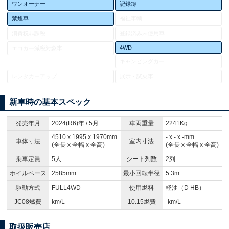
ワンオーナー
記録簿
禁煙車
福祉車輌
消費税非課税
登録済み未使用車
4WD
エコカー減税対象車
キャンピングカー
レンタカーアップ
展示・試乗車
新車時の基本スペック
発売年月
2024(R6)年 / 5月
車両重量
2241Kg
4510 x 1995 x 1970mm
- x - x -mm
車体寸法
室内寸法
(全長 x 全幅 x 全高)
(全長 x 全幅 x 全高)
乗車定員
5人
シート列数
2列
ホイルベース
2585mm
最小回転半径
5.3m
駆動方式
FULL4WD
使用燃料
軽油（D HB）
JC08燃費
km/L
10.15燃費
-km/L
取扱販売店