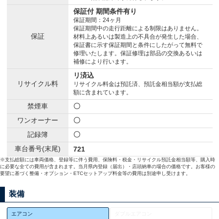
保証付 期間条件有り
保証期間：24ヶ月
保証期間中の走行距離による制限はありません。
保証
材料上あるいは製造上の不具合が発生した場合、
保証書に示す保証期間と条件にしたがって無料で
修理いたします。保証修理は部品の交換あるいは
補修により行います。
リ済込
リサイクル料
リサイクル料金は預託済、預託金相当額が支払総
額に含まれています。
禁煙車
〇
ワンオーナー
〇
記録簿
〇
車台番号(末尾)
721
※支払総額には車両価格、登録等に伴う費用、保険料・税金・リサイクル預託金相当額等、購入時
に必要な全ての費用が含まれます。当月県内登録（届出）・店頭納車の場合の価格です。お客様の
要望に基づく整備・オプション・ETCセットアップ料金等の費用は別途申し受けます。
装備
エアコン
ダブルエアコン