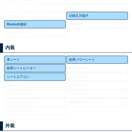
ミュージックサーバ
MD
カセット
USB入力端子
Bluetooth接続
100V電源
ポータブルナビ
内装
革シート
前席パワーシート
前席シートヒーター
オットマン
シートエアコン
ベンチシート
3列シート
フルフラット
ウォークスルー
エアーシート
ハーフレザーシート
電動格納サードシート
チップアップシート
外装