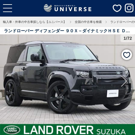
輸入車・外車の中古車探しなら【ユニバース】
全国の中古車を検索
ランドローバーの
ランドローバー ディフェンダー ９０Ｘ－ダイナミックＨＳＥ Ｄ３
５０ エアサスペンション装着車 認定中古車 １オ―ナー ディーゼ
1/72
ル 禁煙車 アダプティブクルーズ デジタルインナーミラー ３Ｄサ
ラウンドカメラ 衝突軽減システム シートヒーター＆クーラー エア
サスペンション ＭＥＲＩＤＩＡＮ 0.3万Km 三重県