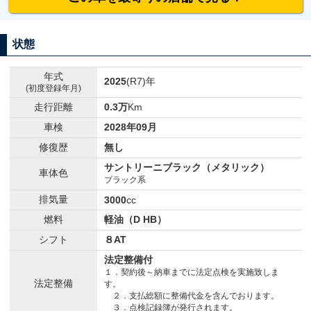
状態
年式
2025
(R7)年
(初度登録年月)
走行距離
0.3万
Km
車検
2028年09月
修復歴
無し
サントリーニブラック（メタリック）
車体色
ブラック系
排気量
3000
cc
燃料
軽油（D HB）
シフト
８AT
法定整備付
１．契約後～納車までに法定点検を実施致しま
法定整備
す。
２．支払総額に整備代金を含んでおります。
３．点検記録簿が発行されます。