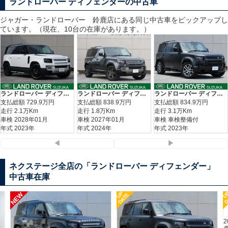
ランドローバー ディフェンダーの中古車
ジャガー・ランドローバー 鈴鹿
店にある同じ中古車をピックアップし
ています。（現在、10台の在庫があります。）
ランドローバー ディフェンダー １１０Ｓ Ｄ３００ エアサスペンション装着車
ランドローバー ディフェンダー １１０Ｘ－ダイナミックＳＥ Ｄ３００ コイルサスペンション装着車
ランドローバー ディフェンダー １１０Ｘ－ダイナミックＳＥ Ｄ３００ エアサスペンション装着車
支払総額
729.9
万円
支払総額
838.9
万円
支払総額
834.9
万円
走行 2.1万Km
走行 1.8万Km
走行 3.1万Km
車検 2028年01月
車検 2027年01月
車検 車検整備付
年式 2023年
年式 2024年
年式 2023年
◀
▶
ネクステージ全店の「ランドローバー ディフェンダー」
中古車在庫
UP
U
NEW
DATE
D
2