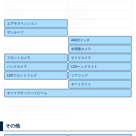
エアロ
フルエアロ
ローダウン
ダウンサス
エアサスペンション
リフトアップ
HID
サンルーフ
AW22インチ
電動リアゲート
全周囲カメラ
フロントカメラ
サイドカメラ
バックカメラ
LEDヘッドライト
LEDフロントフォグ
リアフォグ
ルーフレール
オートライト
オートマチックハイビーム
ヘッドライトウォッシャー
ランフラットタイヤ
その他