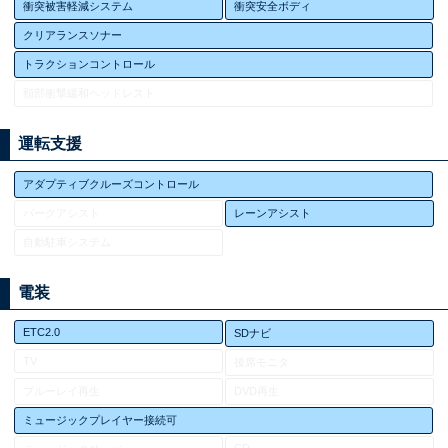
衝突被害軽減システム
衝突安全ボディ
クリアランスソナー
トラクションコントロール
頸部衝撃緩和ヘッドレスト
運転支援
アダプティブクルーズコントロール
パークアシスト
レーンアシスト
自動駐車システム
電装
ETC2.0
SDナビ
TV
後席モニタ
ブルーレイ再生
DVD再生
ミュージックプレイヤー接続可
CD