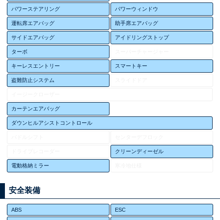
パワーステアリング
パワーウィンドウ
運転席エアバッグ
助手席エアバッグ
サイドエアバッグ
アイドリングストップ
ターボ
スーパーチャージャー
キーレスエントリー
スマートキー
盗難防止システム
スライドドア
イージークローザー
カーテンエアバッグ
ダウンヒルアシストコントロール
パドルシフト
センターデフロック
ドライブレコーダー
クリーンディーゼル
電動格納ミラー
寒冷地仕様
安全装備
ABS
ESC