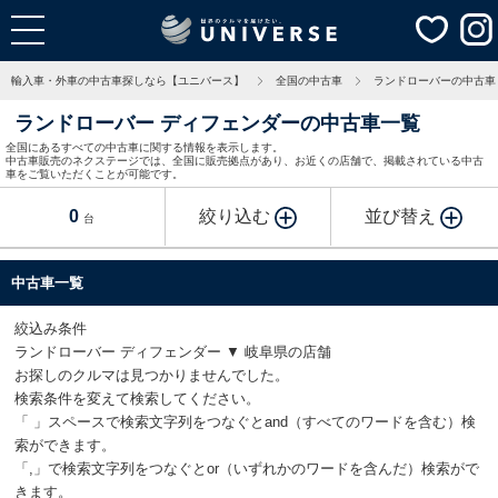
輸入車・外車の中古車探しなら【ユニバース】
全国の中古車
ランドローバーの中古車
ランドローバー ディフェンダーの中古車一覧
全国にあるすべての中古車に関する情報を表示します。
中古車販売のネクステージでは、全国に販売拠点があり、お近くの店舗で、掲載されている中古
車をご覧いただくことが可能です。
0
絞り込む
並び替え
台
中古車一覧
絞込み条件
ランドローバー ディフェンダー ▼ 岐阜県の店舗
お探しのクルマは見つかりませんでした。
検索条件を変えて検索してください。
「 」スペースで検索文字列をつなぐとand（すべてのワードを含む）検
索ができます。
「,」で検索文字列をつなぐとor（いずれかのワードを含んだ）検索がで
きます。