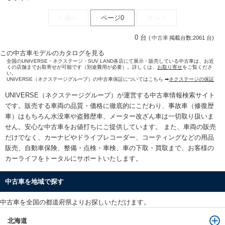
< 前へ
ページ0
次へ >
0 台
(
中古車
掲載台数:2061 台)
この中古車モデルのカタログを見る
全国のUNIVERSE・ネクステージ・SUV LAND各店にて展示・販売している中古車は、お近
くの店舗までお取寄せが可能です（別途費用が必要）。詳しくは、
お取り寄せ
をご覧くださ
い。
UNIVERSE（ネクステージグループ）の中古車保証についてはこちら ➡
ネクステージの保証
UNIVERSE（ネクステージグループ）が運営する
中古車情報検索
サイト
です。販売する車両の品質・価格に徹底的にこだわり、事故車（修復歴
車）はもちろん水没車や盗難歴車、メーター改ざん車は一切取り扱いま
せん。安心な
中古車をお値打ちに
ご提供しています。 また、車両の販売
だけでなく、カーナビやドライブレコーダー、コーティングなどの用品
販売、自動車保険、整備・点検・車検、車の下取・買取まで、お客様の
カーライフをトータルにサポートいたします。
中古車を地域で探す
中古車を全国の都道府県よりお探しいただけます。
北海道