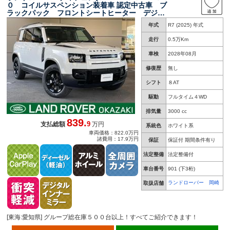
０ コイルサスペンション装着車 認定中古車 ブ
ラックパック フロントシートヒーター デジタ
ルインナーミラー アップルカープレイ／アンド
年式
R7 (2025) 年式
ロイドオート 純正２０インチＡＷ ３６０°カメ
ラ ブラインドスポットモニター ハンドルヒー
走行
0.5万Km
ター
車検
2028年08月
修復歴
無し
シフト
８AT
駆動
フルタイム４WD
排気量
3000 cc
839.
9
支払総額
万円
系統色
ホワイト系
車両価格：822.0万円
諸費用：17.9万円
保証
保証付 期間条件有り
法定整備
法定整備付
車台番号
901
(下3桁)
ランドローバー 岡崎
取扱店舗
[東海:愛知県] グループ総在庫５００台以上！すべてご紹介できます！