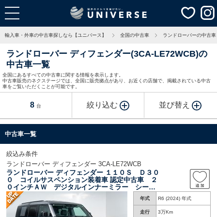
輸入車・外車の中古車探しなら【ユニバース】
全国の中古車
ランドローバーの中古車
ランドローバー ディフェンダー(3CA-LE72WCB)の
中古車一覧
全国にあるすべての中古車に関する情報を表示します。
中古車販売のネクステージでは、全国に販売拠点があり、お近くの店舗で、掲載されている中古
車をご覧いただくことが可能です。
8
絞り込む
並び替え
台
中古車一覧
絞込み条件
ランドローバー ディフェンダー 3CA-LE72WCB
ランドローバー ディフェンダー １１０Ｓ Ｄ３０
０ コイルサスペンション装着車 認定中古車 ２
０インチＡＷ デジタルインナーミラー シート
ヒーター ステアリングヒーター ＬＥＤヘッド
年式
R6 (2024) 年式
ライト レザーシート ３６０度カメラ
走行
3万Km