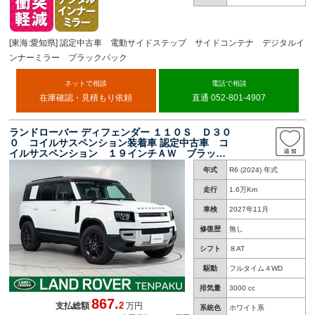
バー 天白
[東海:愛知県] 認定中古車 電動サイドステップ サイドコンテナ デジタルイ
ンナーミラー ブラックパック
ネットで相談
電話で相談
在庫確認・見積もり依頼
直通 052-801-4907
ランドローバー ディフェンダー １１０Ｓ Ｄ３０
０ コイルサスペンション装着車 認定中古車 コ
イルサスペンション １９インチＡＷ ブラック
パック コントラストルーフ フル液晶メーター
年式
R6 (2024) 年式
走行
1.6万Km
車検
2027年11月
修復歴
無し
シフト
８AT
駆動
フルタイム４WD
排気量
3000 cc
867.
2
支払総額
万円
系統色
ホワイト系