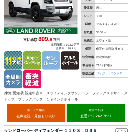
修復歴
無し
シフト
８AT
駆動
フルタイム４WD
排気量
3000 cc
809.
9
支払総額
万円
系統色
ホワイト系
車両価格：793.0万円
諸費用：16.9万円
保証
保証付 期間条件有り
法定整備
法定整備付
車台番号
718
(下3桁)
ジャガー・ランドロー
取扱店舗
バー 名古屋中央
[東海:愛知県] 認定中古車 スライディングサンルーフ フィックスドサイドス
テップ ブラックパック １９インチホイール
ネットで相談
電話で相談
在庫確認・見積もり依頼
直通 052-242-7631
ランドローバー ディフェンダー １１０Ｓ Ｄ３５