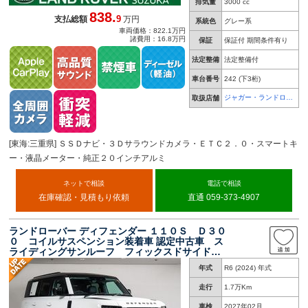
排気量
3000 cc
838.
9
支払総額
万円
系統色
グレー系
車両価格：822.1万円
諸費用：16.8万円
保証
保証付 期間条件有り
法定整備
法定整備付
車台番号
242
(下3桁)
ジャガー・ランドロー
取扱店舗
バー 鈴鹿
[東海:三重県] ＳＳＤナビ・３Ｄサラウンドカメラ・ＥＴＣ２．０・スマートキ
ー・液晶メーター・純正２０インチアルミ
ネットで相談
電話で相談
在庫確認・見積もり依頼
直通 059-373-4907
ランドローバー ディフェンダー １１０Ｓ Ｄ３０
０ コイルサスペンション装着車 認定中古車 ス
ライディングサンルーフ フィックスドサイドス
テップ ブラックパック １９インチホイール
年式
R6 (2024) 年式
アダプティブクルーズコントロール 純正ナビ
ミ電動シート ＥＴＣ２．０
走行
1.7万Km
車検
2027年02月