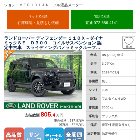
ション・ＭＥＲＩＤＩＡＮ・フル液晶メーター
ネットで相談
電話で相談
在庫確認・見積もり依頼
直通 072-886-4141
ランドローバー ディフェンダー １１０Ｘ－ダイナ
ミックＳＥ Ｄ３００ コイルサスペンション 認
定中古車 スライディングパノラミックルーフ
ブラックパック 前席シートヒーター 純正１９
年式
R5 (2023) 年式
ＡＷ インタラクティブドライバーディスプレ
イ ＭＥＲＩＤＩＡＮサウンド
走行
3.9万Km
車検
2028年03月
修復歴
無し
シフト
８AT
駆動
フルタイム４WD
排気量
3000 cc
805.
4
支払総額
万円
系統色
ブラック系
車両価格：787.8万円
諸費用：17.6万円
保証
保証付 期間条件有り
法定整備
法定整備付