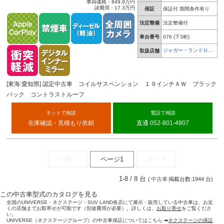
車両価格：849.9万円
諸費用：17.3万円
保証
保証付 期間条件有り
法定整備
法定整備付
車台番号
076
(下3桁)
ジャガー・ランドロー
取扱店舗
バー 天白
[東海:愛知県] 認定中古車 コイルサスペンション １９インチＡＷ ブラック
パック コントラストルーフ
ネットで相談
電話で相談
在庫確認・見積もり依頼
直通 052-801-4907
< 前へ
ページ1
次へ >
1-8 / 8 台
(
中古車
掲載台数:1944 台)
この中古車型式のカタログを見る
全国のUNIVERSE・ネクステージ・SUV LAND各店にて展示・販売している中古車は、お近
くの店舗までお取寄せが可能です（別途費用が必要）。詳しくは、
お取り寄せ
をご覧くださ
い。
UNIVERSE（ネクステージグループ）の中古車保証についてはこちら ➡
ネクステージの保証