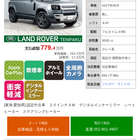
車検
2027年09月
修復歴
無し
シフト
８AT
駆動
フルタイム４WD
排気量
3000 cc
779.
4
支払総額
万円
系統色
グレー系
車両価格：762.2万円
諸費用：17.2万円
保証
保証付 期間条件有り
法定整備
法定整備付
車台番号
884
(下3桁)
ジャガー・ランドロー
取扱店舗
バー 天白
[東海:愛知県] 認定中古車 ２０インチＡＷ デジタルインナーミラー シート
ヒーター ステアリングヒーター
ネットで相談
電話で相談
在庫確認・見積もり依頼
直通 052-801-4907