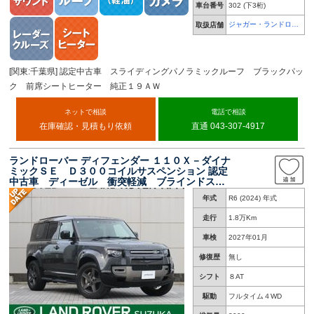
車台番号
302
(下3桁)
ジャガー・ランドロー
取扱店舗
バー 幕張
[関東:千葉県] 認定中古車 スライディングパノラミックルーフ ブラックパッ
ク 前席シートヒーター 純正１９ＡＷ
ネットで相談
電話で相談
在庫確認・見積もり依頼
直通 043-307-4917
ランドローバー ディフェンダー １１０Ｘ－ダイナ
ミックＳＥ Ｄ３００コイルサスペンション 認定
中古車 ディーゼル 衝突軽減 ブラインドスポ
ットモニター ブラックフィックスドサイドステ
年式
R6 (2024) 年式
ップ ３Ｄサラウンドカメラ ＭＥＲＩＤＩＡ
Ｎ スマートキー キーレスエントリー
走行
1.8万Km
車検
2027年01月
修復歴
無し
シフト
８AT
駆動
フルタイム４WD