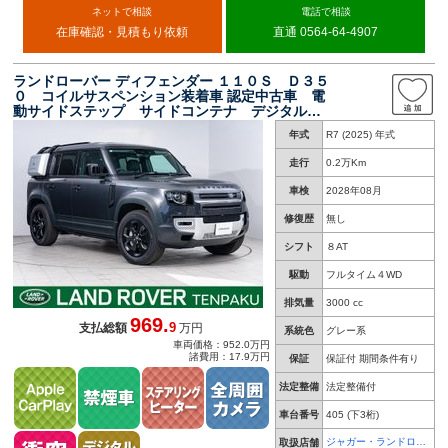
ネットで相談
電話で相談
在庫確認・見積もり依頼
直通 0564-64-4907
ランドローバー ディフェンダー １１０Ｓ Ｄ３５
０ コイルサスペンション装着車 認定中古車 電
動サイドステップ サイドコンテナ デジタルイ
ンナーミラー ブラックパック ２０インチＡ
年式
R7 (2025) 年式
Ｗ フル液晶メーター ＬＥＤヘッドライト シ
ートヒーター ラバーマット
走行
0.2万Km
車検
2028年08月
修復歴
無し
シフト
８AT
駆動
フルタイム４WD
排気量
3000 cc
969.
9
支払総額
万円
系統色
グレー系
車両価格：952.0万円
諸費用：17.9万円
保証
保証付 期間条件有り
法定整備
法定整備付
車台番号
405
(下3桁)
ジャガー・ランドロー
取扱店舗