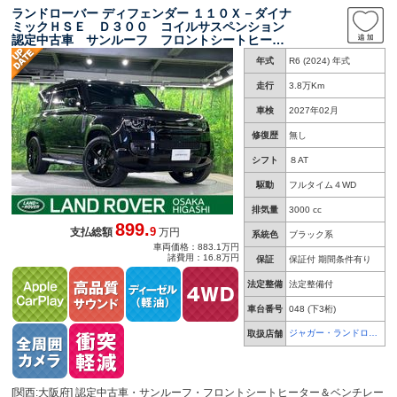
ランドローバー ディフェンダー １１０Ｘ－ダイナ
ミックＨＳＥ Ｄ３００ コイルサスペンション
認定中古車 サンルーフ フロントシートヒータ
ー＆ベンチレーション ＭＥＲＩＤＩＡＮ フル
年式
R6 (2024) 年式
液晶メーター アダプティブクルーズ ブライン
ドスポットモニター シートメモリ 革シート
走行
3.8万Km
純正２２インチアルミ
車検
2027年02月
修復歴
無し
シフト
８AT
駆動
フルタイム４WD
排気量
3000 cc
899.
9
支払総額
万円
系統色
ブラック系
車両価格：883.1万円
諸費用：16.8万円
保証
保証付 期間条件有り
法定整備
法定整備付
車台番号
048
(下3桁)
ジャガー・ランドロー
取扱店舗
バー 大阪東
[関西:大阪府] 認定中古車・サンルーフ・フロントシートヒーター＆ベンチレー