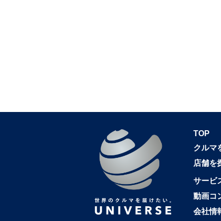
TOP
クルマ
店舗を
サービ
動画コ
会社情