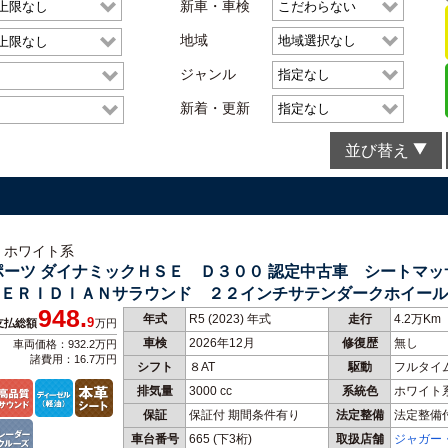
新車・車検
地域
ジャンル
新着・更新
並び替え
 ホワイト系
ポーツ ダイナミックＨＳＥ Ｄ３００ 認定中古車 シートマ
ＥＲＩＤＩＡＮサラウンド ２２インチサテンダークホイール
948.
ョン 全周囲カメラ
年式
R5 (2023) 年式
走行
4.2万Km
9
支払総額
万円
車検
2026年12月
修復歴
無し
車両価格：932.2万円
諸費用：16.7万円
シフト
８AT
駆動
フルタイ
排気量
3000 cc
系統色
ホワイト
保証
保証付 期間条件有り
法定整備
法定整備
車台番号
665
(下3桁)
取扱店舗
ジャガー