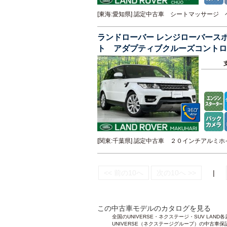
[東海:愛知県] 認定中古車 シートマッサー
ランドローバー レンジローバース
ト アダプティブクルーズコントロ
ックカメラ
[関東:千葉県] 認定中古車 ２０インチアル
<< 前の10へ
次の10へ >>
|
この中古車モデルのカタログを見る
全国のUNIVERSE・ネクステージ・SUV L
UNIVERSE（ネクステージグループ）の中古車保