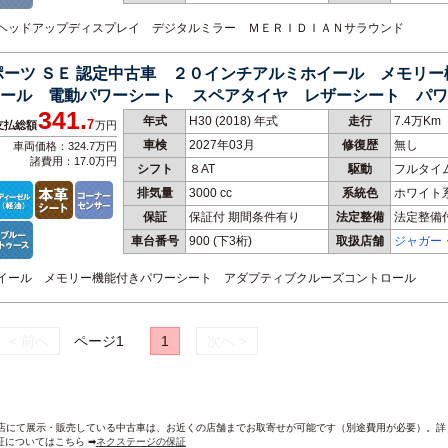
ー 名古
ジ ヘッドアップディスプレイ デジタルミラー ＭＥＲＩＤＩＡＮサラウンド
ポーツ ＳＥ 認定中古車 ２０インチアルミホイール メモリ
ール 電動パワーシート スペアタイヤ レザーシート パワ
341.
年式
H30 (2018) 年式
走行
7.4万Km
7
支払総額
万円
車検
2027年03月
修復歴
無し
車両価格：324.7万円
諸費用：17.0万円
シフト
８AT
駆動
フルタイ
排気量
3000 cc
系統色
ホワイト
保証
保証付 期間条件有り
法定整備
法定整備
車台番号
900
(下3桁)
取扱店舗
ジャガー
ー 幕張
ミホイール メモリー機能付きパワーシート アダプティブクルーズコントロール
< 前へ
ページ1
1
次へ >
AND各店にて展示・販売している中古車は、お近くの店舗までお取寄せが可能です（別途費用が必要）。
証についてはこちら ➡
ネクステージの保証