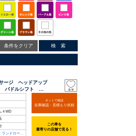
条件をクリア
検 索
ッサージ ヘッドアップ
 パドルシフト ア
ネットで相談
在庫確認・見積もり依頼
ム４WD
系
この車を
付
最寄りの店舗で見る！
・ランドローバ