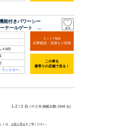
屋中央
ー機能付きパワーシー
ーテールゲート バ
ネットで相談
在庫確認・見積もり依頼
ム４WD
系
この車を
付
最寄りの店舗で見る！
・ランドローバ
1-2 / 2 台
(
中古車
掲載台数:1948 台)
詳しくは、
お取り寄せ
をご覧ください。