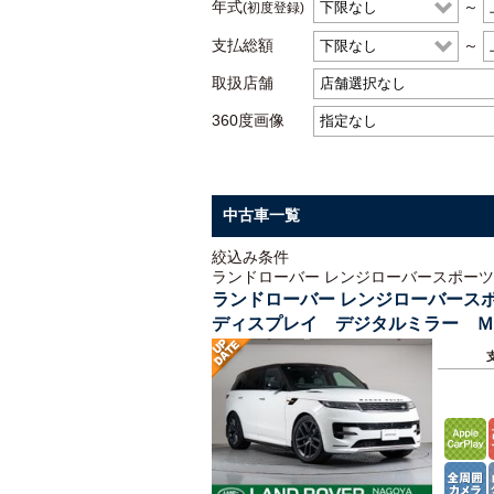
年式
～
(初度登録)
支払総額
～
取扱店舗
360度画像
中古車一覧
絞込み条件
ランドローバー レンジローバースポーツ
ランドローバー レンジローバース
ディスプレイ デジタルミラー Ｍ
ンビエントライト エアサスペンシ