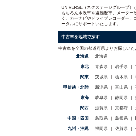
UNIVERSE（ネクステージグループ
もちろん水没車や盗難歴車、メーター
く、カーナビやドライブレコーダー、
ータルにサポートいたします。
中古車を地域で探す
中古車を全国の都道府県よりお探しいた
北海道
北海道
東北
青森県
岩手県
関東
茨城県
栃木県
甲信越・北陸
新潟県
富山県
東海
岐阜県
静岡県
関西
滋賀県
京都府
中国・四国
鳥取県
島根県
九州・沖縄
福岡県
佐賀県