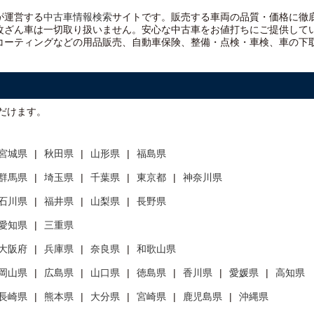
）が運営する
中古車情報検索
サイトです。販売する車両の品質・価格に徹
改ざん車は一切取り扱いません。安心な
中古車をお値打ちに
ご提供して
コーティングなどの用品販売、自動車保険、整備・点検・車検、車の下
だけます。
宮城県
秋田県
山形県
福島県
群馬県
埼玉県
千葉県
東京都
神奈川県
石川県
福井県
山梨県
長野県
愛知県
三重県
大阪府
兵庫県
奈良県
和歌山県
岡山県
広島県
山口県
徳島県
香川県
愛媛県
高知県
長崎県
熊本県
大分県
宮崎県
鹿児島県
沖縄県