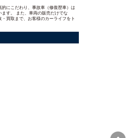
底的にこだわり、事故車（修復歴車）は
います。 また、車両の販売だけでな
取・買取まで、お客様のカーライフをト