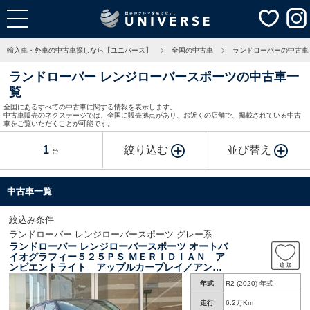
輸入車・外車の中古車探しなら【ユニバース】
全国の中古車
ランドローバーの中古車
ランドローバー レンジローバースポーツの中古車一
覧
全国にあるすべての中古車に関する情報を表示します。
中古車販売のネクステージでは、全国に販売拠点があり、お近くの店舗で、掲載されている中古
車をご覧いただくことが可能です。
1
絞り込む
並び替え
台
中古車一覧
絞込み条件
ランドローバー レンジローバースポーツ グレー系
ランドローバー レンジローバースポーツ オートバ
イオグラフィー５２５ＰＳ ＭＥＲＩＤＩＡＮ ア
ンビエントライト アップルカープレイ／アンド
ロイドオート フロントシートヒーター・クーラ
年式
R2 (2020) 年式
ー パドルシフト 全周囲カメラ ブラインドス
ポットモニター 本革シート パワーテールゲー
走行
6.2万Km
ト