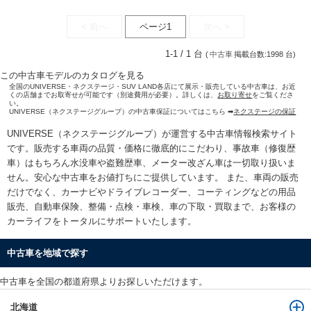
< 前へ
ページ1
次へ >
1-1 / 1 台
(
中古車
掲載台数:1998 台)
この中古車モデルのカタログを見る
全国のUNIVERSE・ネクステージ・SUV LAND各店にて展示・販売している中古車は、お近
くの店舗までお取寄せが可能です（別途費用が必要）。詳しくは、
お取り寄せ
をご覧くださ
い。
UNIVERSE（ネクステージグループ）の中古車保証についてはこちら ➡
ネクステージの保証
UNIVERSE（ネクステージグループ）が運営する
中古車情報検索
サイト
です。販売する車両の品質・価格に徹底的にこだわり、事故車（修復歴
車）はもちろん水没車や盗難歴車、メーター改ざん車は一切取り扱いま
せん。安心な
中古車をお値打ちに
ご提供しています。 また、車両の販売
だけでなく、カーナビやドライブレコーダー、コーティングなどの用品
販売、自動車保険、整備・点検・車検、車の下取・買取まで、お客様の
カーライフをトータルにサポートいたします。
中古車を地域で探す
中古車を全国の都道府県よりお探しいただけます。
北海道