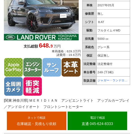
車検
2027年05月
修復歴
無し
シフト
８AT
駆動
フルタイム４WD
排気量
5000 cc
648.
9
支払総額
万円
系統色
グレー系
車両価格：629.3万円
諸費用：19.6万円
保証
保証無し
法定整備
法定整備付
車台番号
249
(下3桁)
ジャガー・ランドロー
取扱店舗
バー 横浜港北
[関東:神奈川県] ＭＥＲＩＤＩＡＮ アンビエントライト アップルカープレイ
／アンドロイドオート フロントシートヒーター
ネットで相談
電話で相談
在庫確認・見積もり依頼
直通 045-624-8333