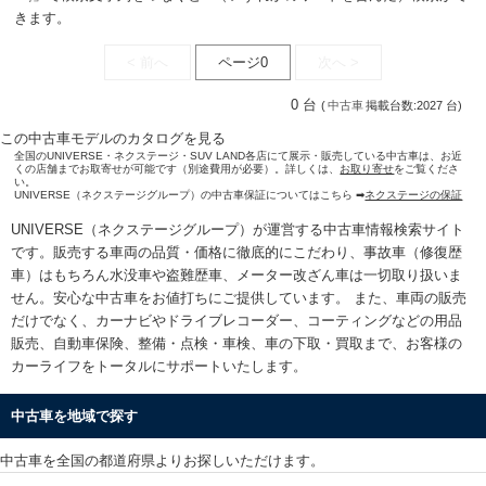
きます。
< 前へ
ページ0
次へ >
0 台
(
中古車
掲載台数:2027 台)
この中古車モデルのカタログを見る
全国のUNIVERSE・ネクステージ・SUV LAND各店にて展示・販売している中古車は、お近
くの店舗までお取寄せが可能です（別途費用が必要）。詳しくは、
お取り寄せ
をご覧くださ
い。
UNIVERSE（ネクステージグループ）の中古車保証についてはこちら ➡
ネクステージの保証
UNIVERSE（ネクステージグループ）が運営する
中古車情報検索
サイト
です。販売する車両の品質・価格に徹底的にこだわり、事故車（修復歴
車）はもちろん水没車や盗難歴車、メーター改ざん車は一切取り扱いま
せん。安心な
中古車をお値打ちに
ご提供しています。 また、車両の販売
だけでなく、カーナビやドライブレコーダー、コーティングなどの用品
販売、自動車保険、整備・点検・車検、車の下取・買取まで、お客様の
カーライフをトータルにサポートいたします。
中古車を地域で探す
中古車を全国の都道府県よりお探しいただけます。