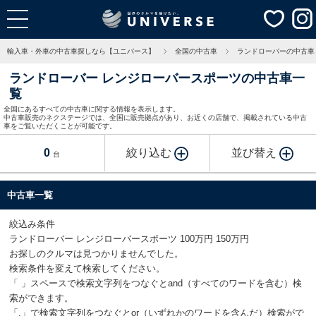
輸入車・外車の中古車探しなら【ユニバース】
全国の中古車
ランドローバーの中古車
ランドローバー レンジローバースポーツの中古車一
覧
全国にあるすべての中古車に関する情報を表示します。
中古車販売のネクステージでは、全国に販売拠点があり、お近くの店舗で、掲載されている中古
車をご覧いただくことが可能です。
0
絞り込む
並び替え
台
中古車一覧
絞込み条件
ランドローバー レンジローバースポーツ 100万円 150万円
お探しのクルマは見つかりませんでした。
検索条件を変えて検索してください。
「 」スペースで検索文字列をつなぐとand（すべてのワードを含む）検
索ができます。
「,」で検索文字列をつなぐとor（いずれかのワードを含んだ）検索がで