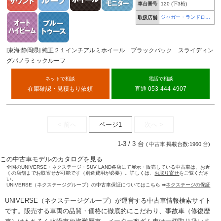
車台番号
120
(下3桁)
ジャガー・ランドロー
取扱店舗
バー 浜松
[東海:静岡県] 純正２１インチアルミホイール ブラックパック スライディン
グパノラミックルーフ
ネットで相談
電話で相談
在庫確認・見積もり依頼
直通 053-444-4907
< 前へ
ページ1
次へ >
1-3 / 3 台
(
中古車
掲載台数:1960 台)
この中古車モデルのカタログを見る
全国のUNIVERSE・ネクステージ・SUV LAND各店にて展示・販売している中古車は、お近
くの店舗までお取寄せが可能です（別途費用が必要）。詳しくは、
お取り寄せ
をご覧くださ
い。
UNIVERSE（ネクステージグループ）の中古車保証についてはこちら ➡
ネクステージの保証
UNIVERSE（ネクステージグループ）が運営する
中古車情報検索
サイト
です。販売する車両の品質・価格に徹底的にこだわり、事故車（修復歴