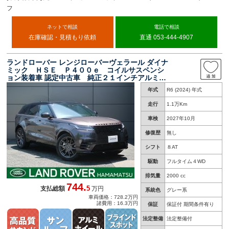
フ
ネットで相談
電話で相談
在庫確認・見積もり依頼
直通 053-444-4907
ランドローバー レンジローバーヴェラール ダイナ
ミック ＨＳＥ Ｐ４００ｅ コイルサスペンシ
ョン装着車 認定中古車 純正２１インチアルミホ
イール ＭＥＲＩＤＩＡＮサラウンド ブラック
年式
R6 (2024) 年式
パック 前席シートヒーター＆クーラー 後席シ
ートヒーター スライディングパノラミックルー
走行
1.1万Km
フ 電動ステアリングコラム
車検
2027年10月
修復歴
無し
シフト
８AT
駆動
フルタイム４WD
排気量
2000 cc
744.
5
支払総額
万円
系統色
グレー系
車両価格：728.2万円
諸費用：16.3万円
保証
保証付 期間条件有り
法定整備
法定整備付