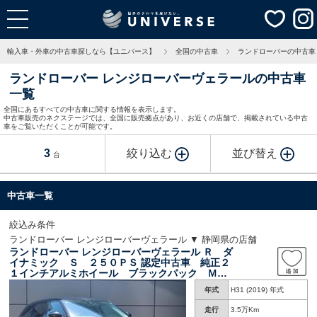
輸入車・外車の中古車探しなら【ユニバース】
全国の中古車
ランドローバーの中古車
ランドローバー レンジローバーヴェラールの中古車
一覧
全国にあるすべての中古車に関する情報を表示します。
中古車販売のネクステージでは、全国に販売拠点があり、お近くの店舗で、掲載されている中古
車をご覧いただくことが可能です。
3
絞り込む
並び替え
台
中古車一覧
絞込み条件
ランドローバー レンジローバーヴェラール ▼ 静岡県の店舗
ランドローバー レンジローバーヴェラール Ｒ ダ
イナミック Ｓ ２５０ＰＳ 認定中古車 純正２
１インチアルミホイール ブラックパック ＭＥ
ＲＩＤＩＡＮ 前席シートヒーター メモリ付き
年式
H31 (2019) 年式
パワーシート アップルカープレイ＆アンドロイ
ドオート ブラインドスポットモニター パドル
走行
3.5万Km
シフト