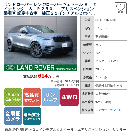
ランドローバー レンジローバーヴェラール Ｒ ダ
イナミック Ｓ Ｐ２５０ エアサスペンション
装着車 認定中古車 純正２１インチアルミホイー
ル ブラックパック ＭＥＲＩＤＩＡＮ エアサ
年式
R5 (2023) 年式
スペンション サンルーフ 前席シートヒータ
ー メモリ付きパワーシート Ａｐｐｌｅ Ｃａ
走行
1.2万Km
ｒＰｌａｙ
車検
車検整備付
修復歴
無し
シフト
８AT
駆動
フルタイム４WD
排気量
2000 cc
614.
9
支払総額
万円
系統色
グレー系
車両価格：591.9万円
諸費用：23.0万円
保証
保証付 期間条件有り
法定整備
法定整備付
車台番号
926
(下3桁)
ジャガー・ランドロー
取扱店舗
バー 浜松
[東海:静岡県] 純正２１インチアルミホイール エアサスペンション サンルー