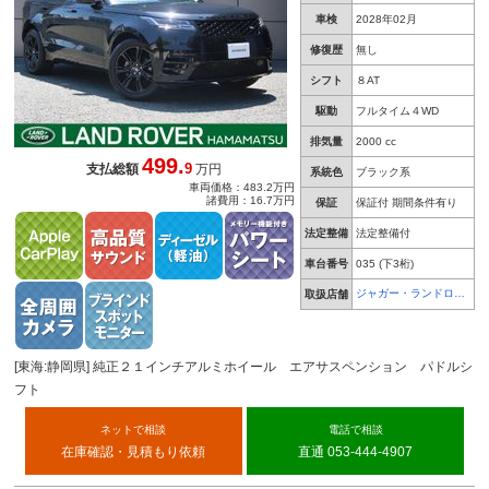
車検
2028年02月
修復歴
無し
シフト
８AT
駆動
フルタイム４WD
排気量
2000 cc
499.
9
支払総額
万円
系統色
ブラック系
車両価格：483.2万円
諸費用：16.7万円
保証
保証付 期間条件有り
法定整備
法定整備付
車台番号
035
(下3桁)
ジャガー・ランドロー
取扱店舗
バー 浜松
[東海:静岡県] 純正２１インチアルミホイール エアサスペンション パドルシ
フト
ネットで相談
電話で相談
在庫確認・見積もり依頼
直通 053-444-4907