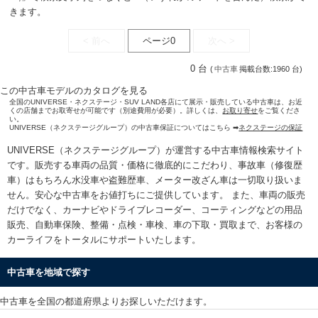
きます。
< 前へ
ページ0
次へ >
0 台
(
中古車
掲載台数:1960 台)
この中古車モデルのカタログを見る
全国のUNIVERSE・ネクステージ・SUV LAND各店にて展示・販売している中古車は、お近
くの店舗までお取寄せが可能です（別途費用が必要）。詳しくは、
お取り寄せ
をご覧くださ
い。
UNIVERSE（ネクステージグループ）の中古車保証についてはこちら ➡
ネクステージの保証
UNIVERSE（ネクステージグループ）が運営する
中古車情報検索
サイト
です。販売する車両の品質・価格に徹底的にこだわり、事故車（修復歴
車）はもちろん水没車や盗難歴車、メーター改ざん車は一切取り扱いま
せん。安心な
中古車をお値打ちに
ご提供しています。 また、車両の販売
だけでなく、カーナビやドライブレコーダー、コーティングなどの用品
販売、自動車保険、整備・点検・車検、車の下取・買取まで、お客様の
カーライフをトータルにサポートいたします。
中古車を地域で探す
中古車を全国の都道府県よりお探しいただけます。