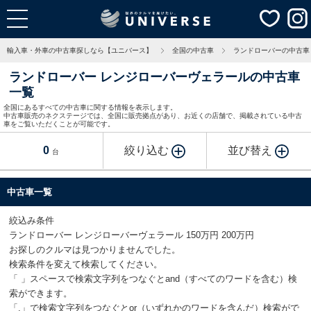
輸入車・外車の中古車探しなら【ユニバース】
全国の中古車
ランドローバーの中古車
ランドローバー レンジローバーヴェラールの中古車
一覧
全国にあるすべての中古車に関する情報を表示します。
中古車販売のネクステージでは、全国に販売拠点があり、お近くの店舗で、掲載されている中古
車をご覧いただくことが可能です。
0
絞り込む
並び替え
台
中古車一覧
絞込み条件
ランドローバー レンジローバーヴェラール 150万円 200万円
お探しのクルマは見つかりませんでした。
検索条件を変えて検索してください。
「 」スペースで検索文字列をつなぐとand（すべてのワードを含む）検
索ができます。
「,」で検索文字列をつなぐとor（いずれかのワードを含んだ）検索がで