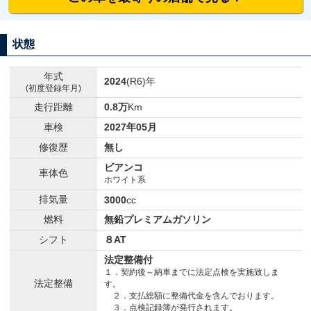
状態
年式
2024
(R6)年
(初度登録年月)
走行距離
0.8万
Km
車検
2027年05月
修復歴
無し
ビアンコ
車体色
ホワイト系
排気量
3000
cc
燃料
無鉛プレミアムガソリン
シフト
８AT
法定整備付
１．契約後～納車までに法定点検を実施致しま
法定整備
す。
２．支払総額に整備代金を含んでおります。
３．点検記録簿が発行されます。