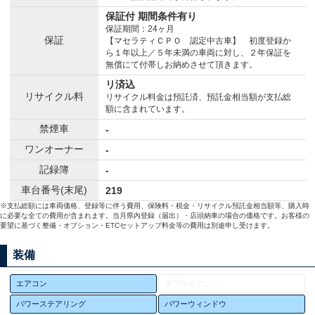
保証付 期間条件有り
保証期間：24ヶ月
保証
【マセラティＣＰＯ 認定中古車】 初度登録か
ら１年以上／５年未満の車両に対し、２年保証を
無償にて付帯しお納めさせて頂きます。
リ済込
リサイクル料
リサイクル料金は預託済、預託金相当額が支払総
額に含まれています。
禁煙車
-
ワンオーナー
-
記録簿
-
車台番号(末尾)
219
※支払総額には車両価格、登録等に伴う費用、保険料・税金・リサイクル預託金相当額等、購入時
に必要な全ての費用が含まれます。当月県内登録（届出）・店頭納車の場合の価格です。お客様の
要望に基づく整備・オプション・ETCセットアップ料金等の費用は別途申し受けます。
装備
エアコン
ダブルエアコン
パワーステアリング
パワーウィンドウ