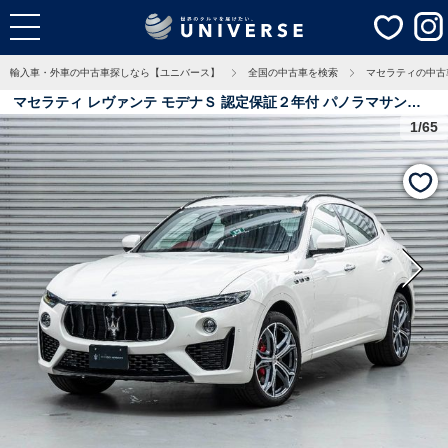
輸入車・外車の中古車探しなら【ユニバース】
全国の中古車を検索
マセラティの中古
マセラティ レヴァンテ モデナＳ 認定保証２年付 パノラマサンル
ーフ フルナチュラルレザー ２１インチヘリオスホイール ステアリ
1/65
ングヒーター リアシートヒーター ヘッドレストトライデントステ
ッチ リアドア拡張キーレスエントリー 0.8万Km 東京都