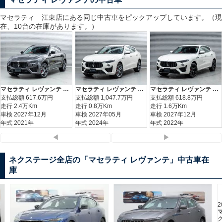
マセラティ 江東
店にある同じ中古車をピックアップしています。（現
在、10台の在庫があります。）
マセラティ レヴァンテ Ｓグランスポーツ
マセラティ レヴァンテ モデナＳ
マセラティ レヴァンテ ＧＴハイブリッド
支払総額
617.6
万円
支払総額
1,047.7
万円
支払総額
618.8
万円
走行 2.4万Km
走行 0.8万Km
走行 1.6万Km
車検 2027年12月
車検 2027年05月
車検 2027年12月
年式 2021年
年式 2024年
年式 2022年
◀
▶
ネクステージ全店の「マセラティ レヴァンテ」中古車在
庫
2021(R3) 走行5.9万km
マセラティ レヴァンテ
グランスポーツ
560.9
支払総額
万円