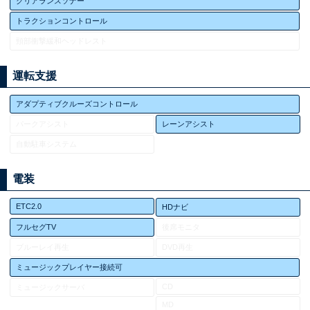
クリアランスソナー
トラクションコントロール
頸部衝撃緩和ヘッドレスト
運転支援
アダプティブクルーズコントロール
パークアシスト
レーンアシスト
自動駐車システム
電装
ETC2.0
HDナビ
フルセグTV
後席モニタ
ブルーレイ再生
DVD再生
ミュージックプレイヤー接続可
CD
ミュージックサーバ
MD