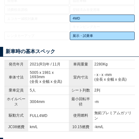
禁煙車
福祉車輌
消費税非課税
登録済み未使用車
4WD
エコカー減税対象車
キャンピングカー
レンタカーアップ
展示・試乗車
新車時の基本スペック
発売年月
2021(R3)年 / 11月
車両重量
2280Kg
5005 x 1981 x
- x - x -mm
1693mm
車体寸法
室内寸法
(全長 x 全幅 x 全高)
(全長 x 全幅 x 全高)
乗車定員
5人
シート列数
2列
ホイルベー
最小回転半
3004mm
-m
ス
径
無鉛プレミアムガソリ
駆動方式
使用燃料
FULL4WD
ン
JC08燃費
km/L
10.15燃費
-km/L