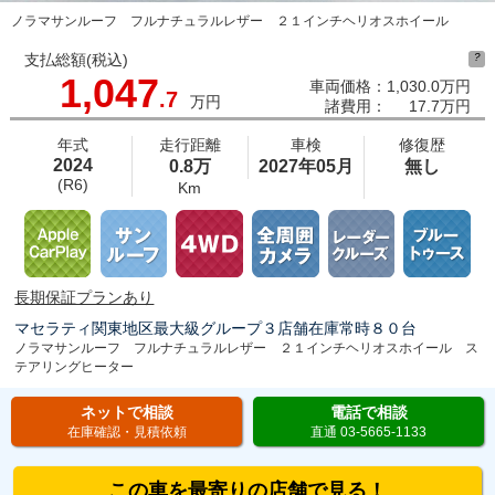
ノラマサンルーフ フルナチュラルレザー ２１インチヘリオスホイール
支払総額(税込)
?
1,047
車両価格：
1,030.0万円
.7
万円
諸費用：
17.7万円
年式
走行距離
車検
修復歴
2024
0.8万
2027年05月
無し
(R6)
Km
長期保証プランあり
マセラティ関東地区最大級グループ３店舗在庫常時８０台
ノラマサンルーフ フルナチュラルレザー ２１インチヘリオスホイール ス
テアリングヒーター
ネットで相談
電話で相談
在庫確認・見積依頼
直通 03-5665-1133
この車を最寄りの店舗で見る！