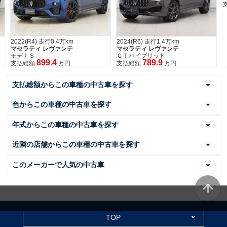
4万km
2024(R6) 走行1.4万km
ァンテ
マセラティ レヴァンテ
ＧＴハイブリッド
789.9
万円
支払総額
万円
支払総額からこの車種の中古車を探す
色からこの車種の中古車を探す
年式からこの車種の中古車を探す
近隣の店舗からこの車種の中古車を探す
このメーカーで人気の中古車
TOP