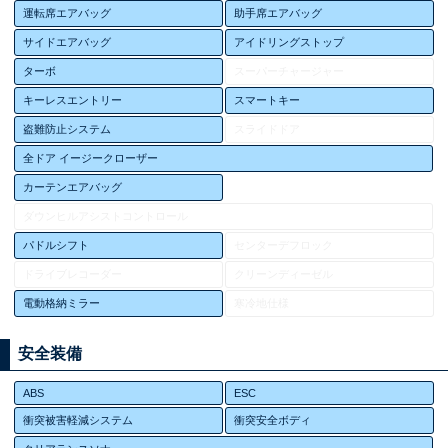
運転席エアバッグ
助手席エアバッグ
サイドエアバッグ
アイドリングストップ
ターボ
スーパーチャージャー
キーレスエントリー
スマートキー
盗難防止システム
スライドドア
全ドア イージークローザー
カーテンエアバッグ
ダウンヒルアシストコントロール
パドルシフト
センターデフロック
ドライブレコーダー
クリーンディーゼル
電動格納ミラー
寒冷地仕様
安全装備
ABS
ESC
衝突被害軽減システム
衝突安全ボディ