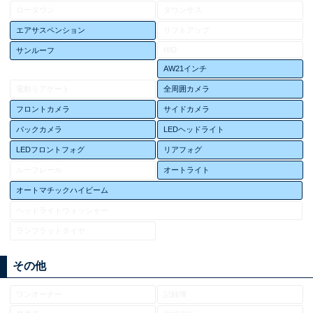
ローダウン
ダウンサス
エアサスペンション
リフトアップ
HID
サンルーフ
AW21インチ
電動リアゲート
全周囲カメラ
フロントカメラ
サイドカメラ
バックカメラ
LEDヘッドライト
LEDフロントフォグ
リアフォグ
ルーフレール
オートライト
オートマチックハイビーム
ヘッドライトウォッシャー
ランフラットタイヤ
その他
ワンオーナー
記録簿