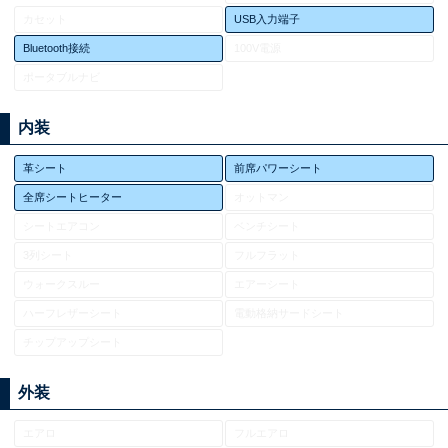
カセット
USB入力端子
Bluetooth接続
100V電源
ポータブルナビ
内装
革シート
前席パワーシート
全席シートヒーター
オットマン
シートエアコン
ベンチシート
3列シート
フルフラット
ウォークスルー
エアーシート
ハーフレザーシート
電動格納サードシート
チップアップシート
外装
エアロ
フルエアロ