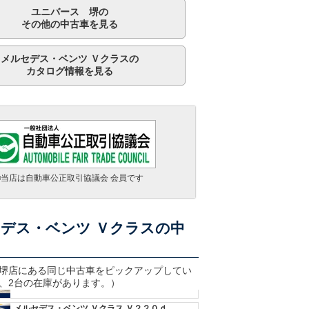
ユニバース 堺の
その他の中古車を見る
メルセデス・ベンツ Ｖクラスの
カタログ情報を見る
■当店は自動車公正取引協議会 会員です
メルセデス・ベンツ Ｖクラス Ｖ２２０ｄ アバンギャルド ロング ＡＭＧラインパッケージ
デス・ベンツ Ｖクラスの中
支払総額
599.9
万円
走行 3.1万Km
車検 2028年07月
年式 2023年
メルセデス・ベンツ Ｖクラス Ｖ２２０ｄ アバンギャルド ロング
堺
店にある同じ中古車をピックアップしてい
支払総額
404.4
万円
走行 3.9万Km
、2台の在庫があります。）
車検 2028年03月
年式 2017年
メルセデス・ベンツ Ｖクラス Ｖ２２０ｄ アバンギャルド ロング ＡＭＧラインパッケージ