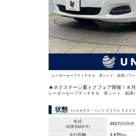
レーダーセーフティＰＫＧ 革シート 前席パワー
★ネクステージ夏トクフェア開催！８月
レーダーセーフティＰＫＧ 革シート 前席
状態
(メルセデス・ベンツ Ｖクラス Ｖ２２０ｄ 
年式
2017
(H29)年
(初度登録年月)
走行距離
3.9万
Km