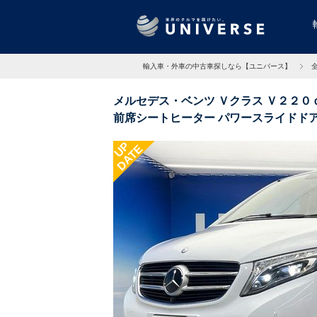
輸入車・外車の中古車探しなら【ユニバース】
メルセデス・ベンツ Ｖクラス Ｖ２２０
前席シートヒーター パワースライドドア
メラ １オーナー 禁煙車 3.9万Km 大阪府
UP
DATE