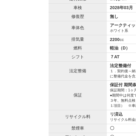
車検
2028年03月
修復歴
無し
アークティッ
車体色
ホワイト系
排気量
2200
cc
燃料
軽油（D）
シフト
７AT
法定整備付
法定整備
１．契約後～納
に整備代金を含
保証付 期間
保証期間：1ヶ
保証
●期間中は何度
３年、無料点検
１項目） ※車
リ済込
リサイクル料
リサイクル料金
禁煙車
〇