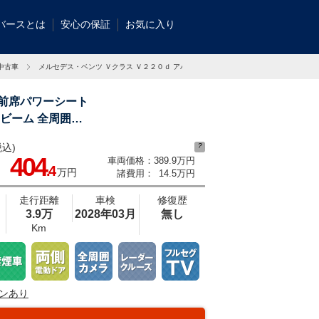
バースとは
安心の保証
お気に入り
の中古車
メルセデス・ベンツ Ｖクラス Ｖ２２０ｄ アバンギャルド ロングの中古車
 前席パワーシート
ビーム 全周囲カ
込)
?
総在庫数約２，０００台！全国の系列店からメーカー・車種問わずご紹介出来るの
404
車両価格：
389.9万円
見つかるはずです♪まずはお問い合わせ下さい☆
.4
万円
諸費用：
14.5万円
走行距離
車検
修復歴
3.9万
2028年03月
無し
Km
ンあり