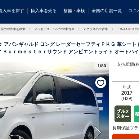
輸入車を探す
輸入車を売る
整備・車検
全国の店舗一覧
ユニ
全国の中古車を検索
メルセデス・ベンツの中古車
Ｖクラスの中古車
LDA-447811
ｄ アバンギャルド ロング レーダーセーフティＰＫＧ 革シート
 Ｂｕｒｍｅｓｔｅｒサウンド アンビエントライト オートハイ
支払総額(税
1/80
輸入車グループ
ッタリのお車が
年式
2017
(H29)
長期保証プラ