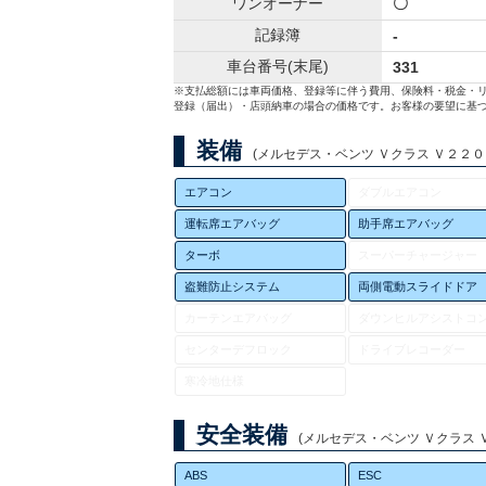
ワンオーナー
〇
記録簿
-
車台番号(末尾)
331
※支払総額には車両価格、登録等に伴う費用、保険料・税金・
登録（届出）・店頭納車の場合の価格です。お客様の要望に基づ
装備
(メルセデス・ベンツ Ｖクラス Ｖ２２０ｄ 
エアコン
ダブルエアコン
運転席エアバッグ
助手席エアバッグ
ターボ
スーパーチャージャー
盗難防止システム
両側電動スライドドア
カーテンエアバッグ
ダウンヒルアシストコ
センターデフロック
ドライブレコーダー
寒冷地仕様
安全装備
(メルセデス・ベンツ Ｖクラス Ｖ２
ABS
ESC