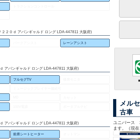
トラクションコントロール
２０ｄ アバンギャルド ロング LDA-447811 大阪府)
パークアシスト
レーンアシスト
アバンギャルド ロング LDA-447811 大阪府)
フルセグTV
後席モニタ
ミュージックプレイヤー接続可
MD
カセット
メルセ
100V電源
ポータブルナビ
古車
ユニバース 
アバンギャルド ロング LDA-447811 大阪府)
ます。（現在
前席シートヒーター
オットマン