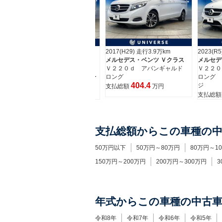
2017(H29) 走行3.9万km
2023(R5) 走行3.1万km
2017(H
メルセデス・ベンツ Ｖクラス
メルセデス・ベンツ Ｖクラス
メルセデ
ド
Ｖ２２０ｄ アバンギャルド
Ｖ２２０ｄ アバンギャルド
Ｖ２２
ー
ロング
ロング ＡＭＧラインパッケー
ロング
404.4
ジ
支払総額
万円
支払総
599.9
支払総額
万円
支払総額からこの車種の
50万円以下
50万円～80万円
80万円～1
150万円～200万円
200万円～300万円
3
年式からこの車種の中古
令和8年
令和7年
令和6年
令和5年