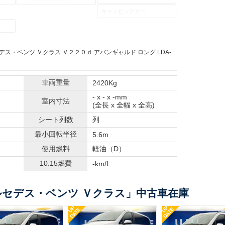
キャンピングカー
デス・ベンツ Ｖクラス Ｖ２２０ｄ アバンギャルド ロング LDA-
車両重量
2420Kg
- x - x -mm
室内寸法
(全長 x 全幅 x 全高)
シート列数
列
最小回転半径
5.6m
使用燃料
軽油（D）
10.15燃費
-km/L
セデス・ベンツ Ｖクラス」中古車在庫
UP
UP
DATE
DATE