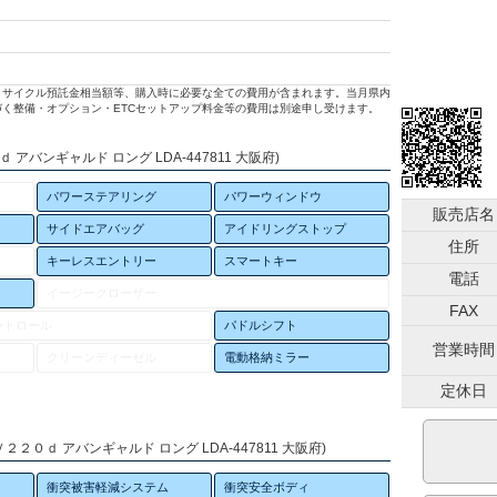
リサイクル預託金相当額等、購入時に必要な全ての費用が含まれます。当月県内
く整備・オプション・ETCセットアップ料金等の費用は別途申し受けます。
アバンギャルド ロング LDA-447811 大阪府)
パワーステアリング
パワーウィンドウ
販売店名
サイドエアバッグ
アイドリングストップ
住所
キーレスエントリー
スマートキー
電話
イージークローザー
FAX
ントロール
パドルシフト
営業時間
クリーンディーゼル
電動格納ミラー
定休日
２０ｄ アバンギャルド ロング LDA-447811 大阪府)
衝突被害軽減システム
衝突安全ボディ