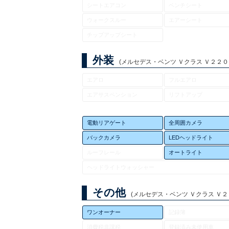
シートエアコン
ベンチシート
ウォークスルー
エアーシート
チップアップシート
外装
(メルセデス・ベンツ Ｖクラス Ｖ２２０ｄ 
エアロ
フルエアロ
エアサスペンション
リフトアップ
電動リアゲート
全周囲カメラ
バックカメラ
LEDヘッドライト
ルーフレール
オートライト
ヘッドライトウォッシャー
その他
(メルセデス・ベンツ Ｖクラス Ｖ２２０
ワンオーナー
記録簿
消費税非課税
登録済み未使用車