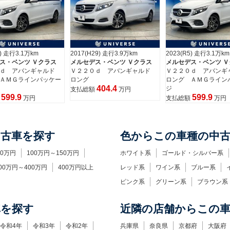
29) 走行3.9万km
2023(R5) 走行3.1万km
2017(H29) 走行3.9万k
ス・ベンツ Ｖクラス
メルセデス・ベンツ Ｖクラス
メルセデス・ベンツ Ｖ
０ｄ アバンギャルド
Ｖ２２０ｄ アバンギャルド
Ｖ２２０ｄ アバン
ロング ＡＭＧラインパッケー
ロング
404.4
404.4
ジ
額
万円
支払総額
万円
599.9
支払総額
万円
中古車を探す
色からこの車種の中
00万円
100万円～150万円
ホワイト系
ゴールド・シルバー系
00万円～400万円
400万円以上
レッド系
ワイン系
ブルー系
ピンク系
グリーン系
ブラウン系
車を探す
近隣の店舗からこの
令和4年
令和3年
令和2年
兵庫県
奈良県
京都府
大阪府