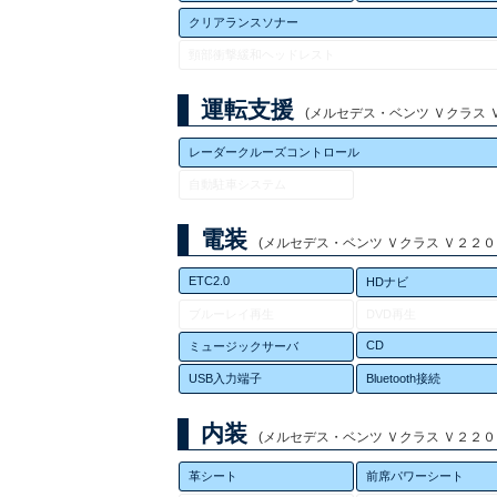
クリアランスソナー
頸部衝撃緩和ヘッドレスト
運転支援
(メルセデス・ベンツ Ｖクラス Ｖ２
レーダークルーズコントロール
自動駐車システム
電装
(メルセデス・ベンツ Ｖクラス Ｖ２２０ｄ 
ETC2.0
HDナビ
ブルーレイ再生
DVD再生
CD
ミュージックサーバ
USB入力端子
Bluetooth接続
内装
(メルセデス・ベンツ Ｖクラス Ｖ２２０ｄ 
革シート
前席パワーシート