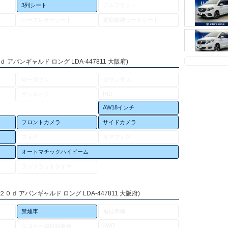
3列シート
フルフラット
ハーフレザーシート
電動格納サードシート
アバンギャルド ロング LDA-447811 大阪府)
ローダウン
ダウンサス
HID
サンルーフ
AW18インチ
フロントカメラ
サイドカメラ
フォグ
リアフォグ
オートマチックハイビーム
ランフラットタイヤ
ｄ アバンギャルド ロング LDA-447811 大阪府)
禁煙車
福祉車輌
4WD
エコカー減税対象車