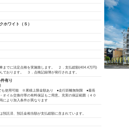
クホワイト（Ｓ）
車までに法定点検を実施致します。 ２．支払総額(404.4万円)
んでおります。 ３．点検記録簿が発行されます。
条件有り
月
でも使用可能 ※累積上限金額あり ●走行距離無制限 ●最長
・オイル交換付帯の有料保証もご用意。充実の保証範囲（４０
両により加入条件が異なります
は預託済、預託金相当額が支払総額に含まれています。