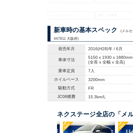
レンタカーアップ
展示・試乗車
新車時の基本スペック
(メルセ
447811 大阪府)
発売年月
2016(H28)年 / 6月
5150 x 1930 x 1880mm
車体寸法
(全長 x 全幅 x 全高)
乗車定員
7人
ホイルベース
3200mm
駆動方式
FR
JC08燃費
15.3km/L
ネクステージ全店の「メル
UP
UP
UP
DATE
DATE
DATE