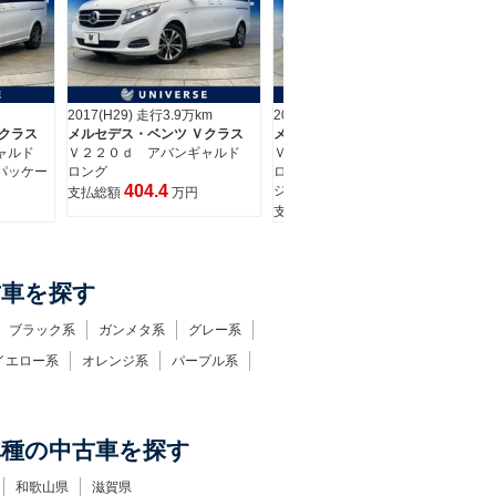
m
2023(R5) 走行3.1万km
2017(H29) 走行3.9万km
クラス
メルセデス・ベンツ Ｖクラス
メルセデス・ベンツ Ｖクラス
ギャルド
Ｖ２２０ｄ アバンギャルド
Ｖ２２０ｄ アバンギャルド
ロング ＡＭＧラインパッケー
ロング
404.4
ジ
支払総額
万円
599.9
支払総額
万円
古車を探す
ブラック系
ガンメタ系
グレー系
イエロー系
オレンジ系
パープル系
車種の中古車を探す
和歌山県
滋賀県