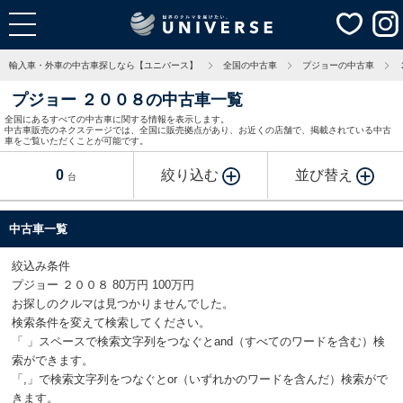
輸入車・外車の中古車探しなら【ユニバース】
全国の中古車
プジョーの中古車
プジョー ２００８の中古車一覧
全国にあるすべての中古車に関する情報を表示します。
中古車販売のネクステージでは、全国に販売拠点があり、お近くの店舗で、掲載されている中古
車をご覧いただくことが可能です。
0
絞り込む
並び替え
台
中古車一覧
絞込み条件
プジョー ２００８ 80万円 100万円
お探しのクルマは見つかりませんでした。
検索条件を変えて検索してください。
「 」スペースで検索文字列をつなぐとand（すべてのワードを含む）検
索ができます。
「,」で検索文字列をつなぐとor（いずれかのワードを含んだ）検索がで
きます。