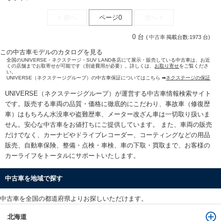
< 前へ
ページ0
次へ >
0 台
(
中古車
掲載台数:1973 台)
この中古車モデルのカタログを見る
全国のUNIVERSE・ネクステージ・SUV LAND各店にて展示・販売している中古車は、お近
くの店舗までお取寄せが可能です（別途費用が必要）。詳しくは、
お取り寄せ
をご覧くださ
い。
UNIVERSE（ネクステージグループ）の中古車保証についてはこちら ➡
ネクステージの保証
UNIVERSE（ネクステージグループ）が運営する
中古車情報検索
サイト
です。販売する車両の品質・価格に徹底的にこだわり、事故車（修復歴
車）はもちろん水没車や盗難歴車、メーター改ざん車は一切取り扱いま
せん。安心な
中古車をお値打ちに
ご提供しています。 また、車両の販売
だけでなく、カーナビやドライブレコーダー、コーティングなどの用品
販売、自動車保険、整備・点検・車検、車の下取・買取まで、お客様の
カーライフをトータルにサポートいたします。
中古車を地域で探す
中古車を全国の都道府県よりお探しいただけます。
北海道