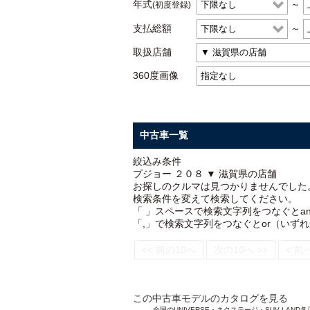
年式
～
(初度登録)
支払総額
～
取扱店舗
360度画像
中古車一覧
絞込み条件
プジョー ２０８ ▼ 滋賀県の店舗
お探しのクルマは見つかりませんでした
検索条件を変えて検索してください。
「 」スペースで検索文字列をつなぐとa
「,」で検索文字列をつなぐとor（いず
<< 前の10へ
次の10へ >>
< 前
この中古車モデルのカタログを見る
全国のUNIVERSE・ネクステージ・SUV L