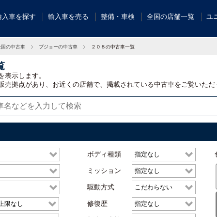
輸入車を探す
輸入車を売る
整備・車検
全国の店舗一覧
ユ
全国の中古車
プジョーの中古車
２０８の中古車一覧
覧
を表示します。
販売拠点があり、お近くの店舗で、掲載されている中古車をご覧いただ
ボディ種類
ミッション
駆動方式
修復歴