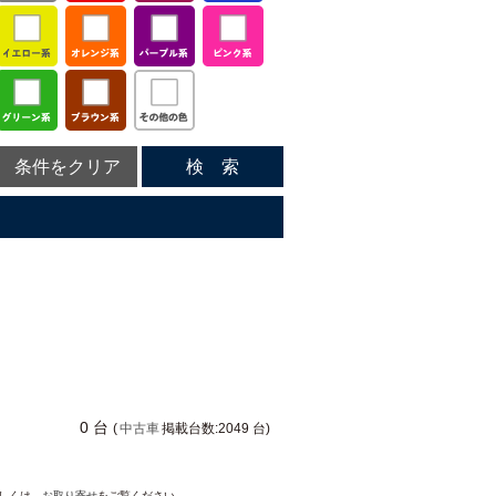
条件をクリア
検 索
0 台
(
中古車
掲載台数:2049 台)
詳しくは、
お取り寄せ
をご覧ください。