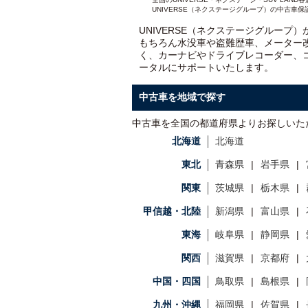
UNIVERSE（ネクステージグループ）の中古車保
UNIVERSE（ネクステージグループ
もちろん水没車や盗難歴車、メーター
く、カーナビやドライブレコーダー、
ータルにサポートいたします。
中古車を地域で探す
中古車を全国の都道府県よりお探しいた
北海道
北海道
東北
青森県
岩手県
関東
茨城県
栃木県
甲信越・北陸
新潟県
富山県
東海
岐阜県
静岡県
関西
滋賀県
京都府
中国・四国
鳥取県
島根県
九州・沖縄
福岡県
佐賀県