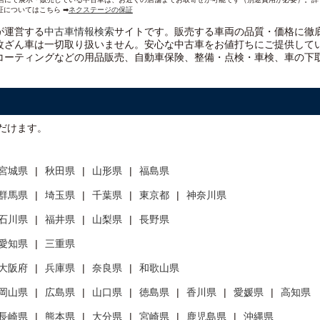
証についてはこちら ➡
ネクステージの保証
）が運営する
中古車情報検索
サイトです。販売する車両の品質・価格に徹
改ざん車は一切取り扱いません。安心な
中古車をお値打ちに
ご提供して
コーティングなどの用品販売、自動車保険、整備・点検・車検、車の下
だけます。
宮城県
秋田県
山形県
福島県
群馬県
埼玉県
千葉県
東京都
神奈川県
石川県
福井県
山梨県
長野県
愛知県
三重県
大阪府
兵庫県
奈良県
和歌山県
岡山県
広島県
山口県
徳島県
香川県
愛媛県
高知県
長崎県
熊本県
大分県
宮崎県
鹿児島県
沖縄県