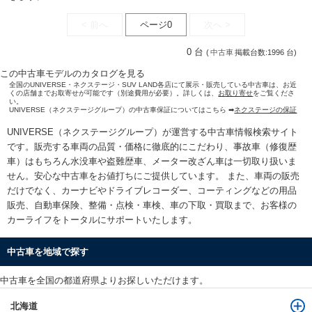
< 前へ
ページ0
次へ >
0 台
(
中古車
掲載台数:1996 台)
この中古車モデルのカタログを見る
全国のUNIVERSE・ネクステージ・SUV LAND各店にて展示・販売している中古車は、お近
くの店舗までお取寄せが可能です（別途費用が必要）。詳しくは、
お取り寄せ
をご覧くださ
い。
UNIVERSE（ネクステージグループ）の中古車保証についてはこちら ➡
ネクステージの保証
UNIVERSE（ネクステージグループ）が運営する
中古車情報検索
サイト
です。販売する車両の品質・価格に徹底的にこだわり、事故車（修復歴
車）はもちろん水没車や盗難歴車、メーター改ざん車は一切取り扱いま
せん。安心な
中古車をお値打ちに
ご提供しています。 また、車両の販売
だけでなく、カーナビやドライブレコーダー、コーティングなどの用品
販売、自動車保険、整備・点検・車検、車の下取・買取まで、お客様の
カーライフをトータルにサポートいたします。
中古車を地域で探す
中古車を全国の都道府県よりお探しいただけます。
北海道