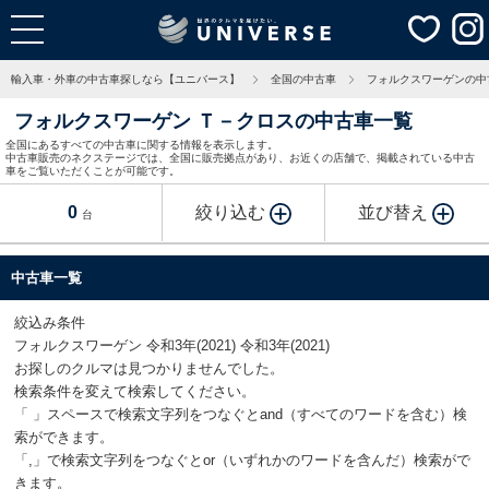
輸入車・外車の中古車探しなら【ユニバース】
全国の中古車
フォルクスワーゲンの中
フォルクスワーゲン Ｔ－クロスの中古車一覧
全国にあるすべての中古車に関する情報を表示します。
中古車販売のネクステージでは、全国に販売拠点があり、お近くの店舗で、掲載されている中古
車をご覧いただくことが可能です。
0
絞り込む
並び替え
台
中古車一覧
絞込み条件
フォルクスワーゲン 令和3年(2021) 令和3年(2021)
お探しのクルマは見つかりませんでした。
検索条件を変えて検索してください。
「 」スペースで検索文字列をつなぐとand（すべてのワードを含む）検
索ができます。
「,」で検索文字列をつなぐとor（いずれかのワードを含んだ）検索がで
きます。