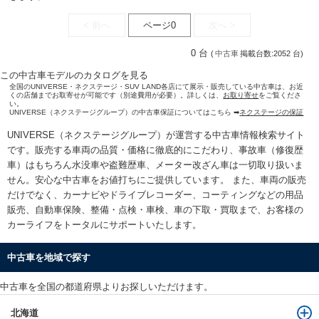
< 前へ
ページ0
次へ >
0 台
(
中古車
掲載台数:2052 台)
この中古車モデルのカタログを見る
全国のUNIVERSE・ネクステージ・SUV LAND各店にて展示・販売している中古車は、お近
くの店舗までお取寄せが可能です（別途費用が必要）。詳しくは、
お取り寄せ
をご覧くださ
い。
UNIVERSE（ネクステージグループ）の中古車保証についてはこちら ➡
ネクステージの保証
UNIVERSE（ネクステージグループ）が運営する
中古車情報検索
サイト
です。販売する車両の品質・価格に徹底的にこだわり、事故車（修復歴
車）はもちろん水没車や盗難歴車、メーター改ざん車は一切取り扱いま
せん。安心な
中古車をお値打ちに
ご提供しています。 また、車両の販売
だけでなく、カーナビやドライブレコーダー、コーティングなどの用品
販売、自動車保険、整備・点検・車検、車の下取・買取まで、お客様の
カーライフをトータルにサポートいたします。
中古車を地域で探す
中古車を全国の都道府県よりお探しいただけます。
北海道