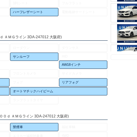
3列シート
フルフラット
ハーフレザーシート
電動格納サードシート
ＡＭＧライン 3DA-247012 大阪府)
ローダウン
ダウンサス
HID
サンルーフ
AW18インチ
フロントカメラ
サイドカメラ
フォグ
リアフォグ
オートマチックハイビーム
ランフラットタイヤ
ｄ ＡＭＧライン 3DA-247012 大阪府)
禁煙車
福祉車輌
4WD
エコカー減税対象車