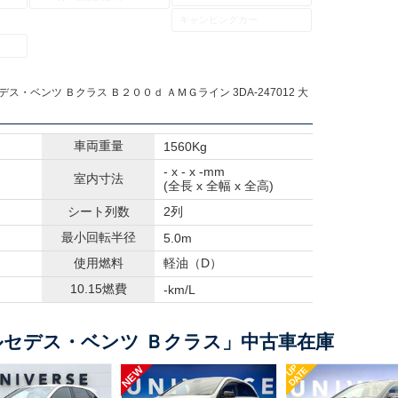
キャンピングカー
デス・ベンツ Ｂクラス Ｂ２００ｄ ＡＭＧライン 3DA-247012 大
車両重量
1560Kg
- x - x -mm
室内寸法
(全長 x 全幅 x 全高)
シート列数
2列
最小回転半径
5.0m
使用燃料
軽油（D）
10.15燃費
-km/L
セデス・ベンツ Ｂクラス」中古車在庫
UP
NEW
DATE