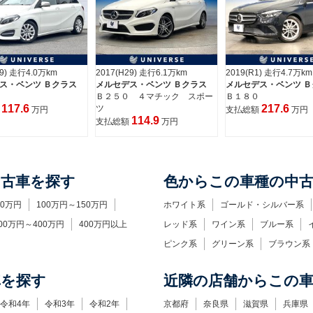
29) 走行4.0万km
2017(H29) 走行6.1万km
2019(R1) 走行4.7万km
ス・ベンツ Ｂクラス
メルセデス・ベンツ Ｂクラス
メルセデス・ベンツ Ｂ
Ｂ２５０ ４マチック スポー
Ｂ１８０
117.6
217.6
ツ
額
万円
支払総額
万円
114.9
支払総額
万円
中古車を探す
色からこの車種の中
00万円
100万円～150万円
ホワイト系
ゴールド・シルバー系
00万円～400万円
400万円以上
レッド系
ワイン系
ブルー系
ピンク系
グリーン系
ブラウン系
車を探す
近隣の店舗からこの
令和4年
令和3年
令和2年
京都府
奈良県
滋賀県
兵庫県