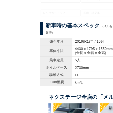
レンタカーアップ
展示・試乗車
新車時の基本スペック
(メルセ
阪府)
発売年月
2019(R1)年 / 10月
4430 x 1795 x 1550mm
車体寸法
(全長 x 全幅 x 全高)
乗車定員
5人
ホイルベース
2730mm
駆動方式
FF
JC08燃費
km/L
ネクステージ全店の「メル
UP
UP
UP
DATE
DATE
DATE