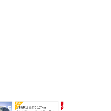
支払総額
114.9
万円
走行 6.1万Km
車検 車検整備付
年式 2017年
メルセデス・ベンツ Ｂクラス Ｂ１８０ ＡＭＧライン
支払総額
209.7
万円
走行 5.4万Km
車検 車検整備付
年式 2019年
メルセデス・ベンツ Ｂクラス Ｂ２００ｄ ＡＭＧレザーエクスクルーシブパッケージ
支払総額
289.9
万円
走行 4.9万Km
車検 車検整備付
年式 2022年
UP
UP
NEW
DATE
DA