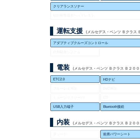
クリアランスソナー
頸部衝撃緩和ヘッドレスト
運転支援
(メルセデス・ベンツ Ｂクラス Ｂ２
アダプティブクルーズコントロール
自動駐車システム
電装
(メルセデス・ベンツ Ｂクラス Ｂ２００ｄ 
ETC2.0
HDナビ
ブルーレイ再生
DVD再生
CD
ミュージックサーバ
USB入力端子
Bluetooth接続
内装
(メルセデス・ベンツ Ｂクラス Ｂ２００ｄ 
革シート
前席パワーシート