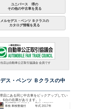
ユニバース 堺の
その他の中古車を見る
メルセデス・ベンツ Ｂクラスの
カタログ情報を見る
メルセデス・ベンツ Ｂクラス Ｂ１８０ ＡＭＧレザーエクスクルーシブパッケージ
■当店は自動車公正取引協議会 会員です
支払総額
263.1
万円
走行 2.1万Km
車検 2027年01月
年式 2020年
メルセデス・ベンツ Ｂクラス Ｂ２００ｄ ＡＭＧライン
デス・ベンツ Ｂクラスの中
支払総額
204.9
万円
走行 6.2万Km
車検 2026年11月
年式 2019年
堺
店にある同じ中古車をピックアップしてい
メルセデス・ベンツ Ｂクラス Ｂ１８０
、6台の在庫があります。）
支払総額
97.9
万円
走行 4.5万Km
車検 車検整備付
年式 2017年