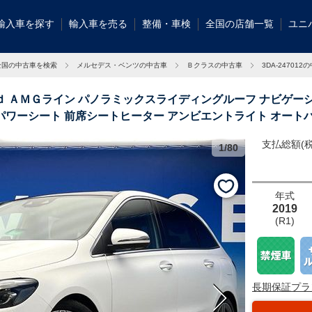
輸入車を探す
輸入車を売る
整備・車検
全国の店舗一覧
ユニ
全国の中古車を検索
メルセデス・ベンツの中古車
Ｂクラスの中古車
3DA-247012
ｄ ＡＭＧライン パノラミックスライディングルーフ ナビゲー
パワーシート 前席シートヒーター アンビエントライト オート
支払総額(税
1/80
輸入車グループ
ッタリのお車が
年式
2019
(R1)
長期保証プラ