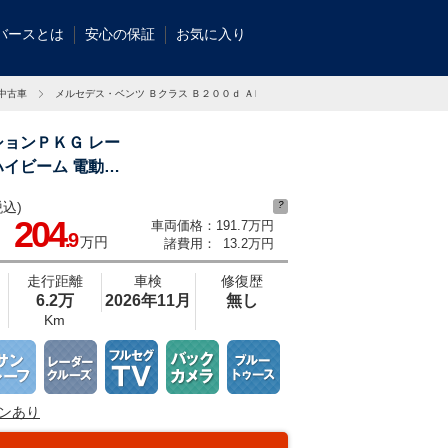
バースとは
安心の保証
お気に入り
の中古車
メルセデス・ベンツ Ｂクラス Ｂ２００ｄ ＡＭＧラインの中古車
ションＰＫＧ レー
ハイビーム 電動リ
込)
?
総在庫数約２，０００台！全国の系列店からメーカー・車種問わずご紹介出来るの
204
車両価格：
191.7万円
見つかるはずです♪まずはお問い合わせ下さい☆
.9
万円
諸費用：
13.2万円
走行距離
車検
修復歴
6.2万
2026年11月
無し
Km
ンあり