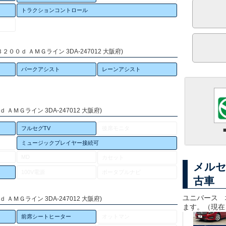
トラクションコントロール
００ｄ ＡＭＧライン 3DA-247012 大阪府)
パークアシスト
レーンアシスト
ＡＭＧライン 3DA-247012 大阪府)
フルセグTV
後席モニタ
ミュージックプレイヤー接続可
MD
カセット
メルセ
100V電源
ポータブルナビ
古車
ユニバース 
ＡＭＧライン 3DA-247012 大阪府)
ます。（現在
前席シートヒーター
オットマン