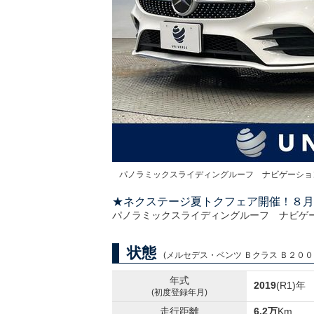
パノラミックスライディングルーフ ナビゲーショ
★ネクステージ夏トクフェア開催！８月
パノラミックスライディングルーフ ナビゲ
状態
(メルセデス・ベンツ Ｂクラス Ｂ２００ｄ 
年式
2019
(R1)年
(初度登録年月)
走行距離
6.2万
Km