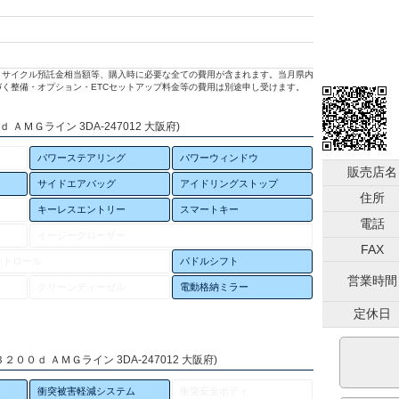
リサイクル預託金相当額等、購入時に必要な全ての費用が含まれます。当月県内
く整備・オプション・ETCセットアップ料金等の費用は別途申し受けます。
ＡＭＧライン 3DA-247012 大阪府)
パワーステアリング
パワーウィンドウ
販売店名
サイドエアバッグ
アイドリングストップ
住所
キーレスエントリー
スマートキー
電話
イージークローザー
FAX
ントロール
パドルシフト
営業時間
クリーンディーゼル
電動格納ミラー
定休日
００ｄ ＡＭＧライン 3DA-247012 大阪府)
衝突被害軽減システム
衝突安全ボディ