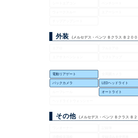
シートエアコン
ベンチシート
ウォークスルー
エアーシート
チップアップシート
外装
(メルセデス・ベンツ Ｂクラス Ｂ２００ｄ 
エアロ
フルエアロ
エアサスペンション
リフトアップ
電動リアゲート
全周囲カメラ
バックカメラ
LEDヘッドライト
ルーフレール
オートライト
ヘッドライトウォッシャー
その他
(メルセデス・ベンツ Ｂクラス Ｂ２００
ワンオーナー
記録簿
消費税非課税
登録済み未使用車