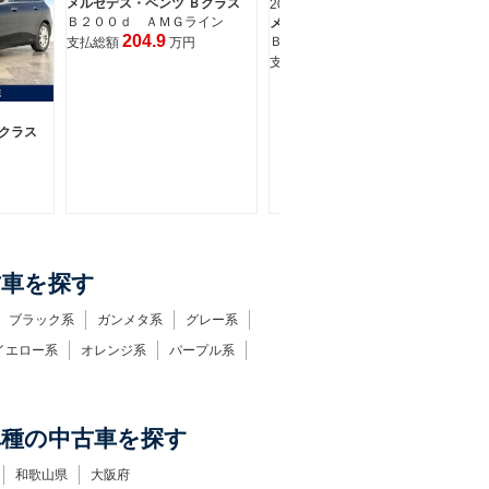
2019(R1) 走行1.3万km
20
メルセデス・ベンツ Ｂクラス
メ
Ｂ１８０ ＡＭＧライン
Ｂ
229.9
支払総額
万円
支
2019(R1) 走行6.1万km
クラス
メルセデス・ベンツ Ｂクラス
Ｂ２００ｄ ＡＭＧライン
204.9
支払総額
万円
古車を探す
ブラック系
ガンメタ系
グレー系
イエロー系
オレンジ系
パープル系
車種の中古車を探す
和歌山県
大阪府