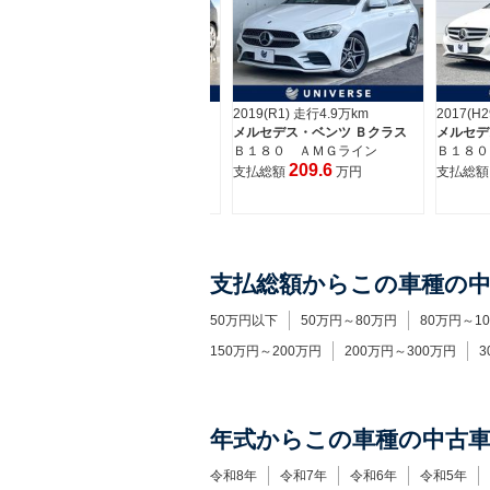
2018(H30) 走行4.0万km
2019(R1) 走行4.9万km
2017(H
メルセデス・ベンツ Ｂクラス
メルセデス・ベンツ Ｂクラス
メルセデ
Ｂ１８０
Ｂ１８０ ＡＭＧライン
Ｂ１８０
124.5
209.6
支払総額
万円
支払総額
万円
支払総
支払総額からこの車種の
50万円以下
50万円～80万円
80万円～1
150万円～200万円
200万円～300万円
3
年式からこの車種の中古
令和8年
令和7年
令和6年
令和5年