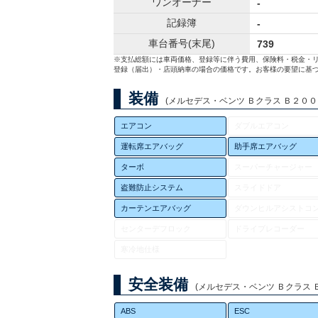
ワンオーナー
-
記録簿
-
車台番号(末尾)
739
※支払総額には車両価格、登録等に伴う費用、保険料・税金・
登録（届出）・店頭納車の場合の価格です。お客様の要望に基づ
装備
(メルセデス・ベンツ Ｂクラス Ｂ２００ｄ 
エアコン
ダブルエアコン
運転席エアバッグ
助手席エアバッグ
ターボ
スーパーチャージャー
盗難防止システム
スライドドア
カーテンエアバッグ
ダウンヒルアシストコ
センターデフロック
ドライブレコーダー
寒冷地仕様
安全装備
(メルセデス・ベンツ Ｂクラス Ｂ２
ABS
ESC