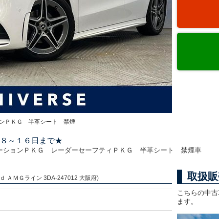
ンＰＫＧ 半革シート 禁煙
８～１６日まで★
ーションＰＫＧ レーダーセーフティＰＫＧ 半革シート 禁煙車
取扱販
ＡＭＧライン 3DA-247012 大阪府)
こちらの中古
ます。