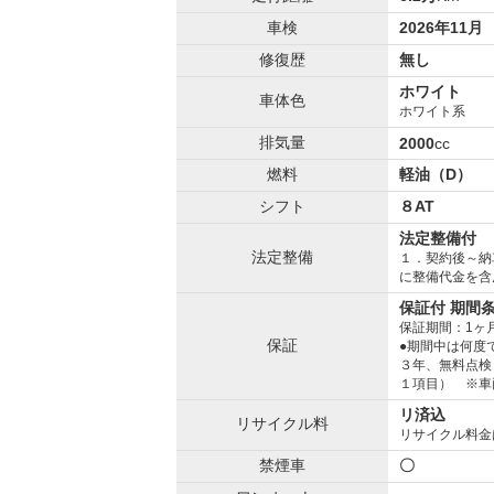
車検
2026年11月
修復歴
無し
ホワイト
車体色
ホワイト系
排気量
2000
cc
燃料
軽油（D）
シフト
８AT
法定整備付
法定整備
１．契約後～納
に整備代金を含
保証付 期間
保証期間：1ヶ
保証
●期間中は何度
３年、無料点検
１項目） ※車
リ済込
リサイクル料
リサイクル料金
禁煙車
〇