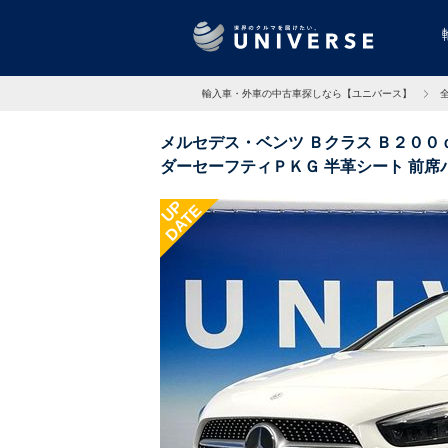
輸入車・外車の中古車探しなら【ユニバース】
メルセデス・ベンツ Ｂクラス Ｂ２００
ダーセーフティＰＫＧ 半革シート 前席
アゲート 禁煙車 6.2万Km 大阪府
UP
DATE