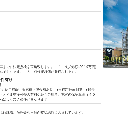
車までに法定点検を実施致します。 ２．支払総額(204.9万円)
んでおります。 ３．点検記録簿が発行されます。
条件有り
月
でも使用可能 ※累積上限金額あり ●走行距離無制限 ●最長
・オイル交換付帯の有料保証もご用意。充実の保証範囲（４０
両により加入条件が異なります
は預託済、預託金相当額が支払総額に含まれています。