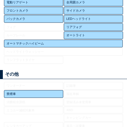
電動リアゲート
全周囲カメラ
フロントカメラ
サイドカメラ
バックカメラ
LEDヘッドライト
フォグ
リアフォグ
ルーフレール
オートライト
オートマチックハイビーム
ヘッドライトウォッシャー
ランフラットタイヤ
その他
ワンオーナー
記録簿
禁煙車
福祉車輌
消費税非課税
登録済み未使用車
4WD
エコカー減税対象車
キャンピングカー
レンタカーアップ
展示・試乗車