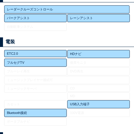
レーダークルーズコントロール
パークアシスト
レーンアシスト
自動駐車システム
電装
ETC2.0
HDナビ
フルセグTV
後席モニタ
ブルーレイ再生
DVD再生
ミュージックプレイヤー接続可
CD
ミュージックサーバ
MD
カセット
USB入力端子
Bluetooth接続
100V電源
ポータブルナビ