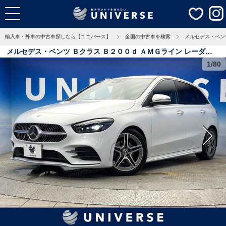
輸入車・外車の中古車探しなら【ユニバース】
全国の中古車を検索
メルセデス・ベン
メルセデス・ベンツ Ｂクラス Ｂ２００ｄ ＡＭＧライン レーダー
セーフティＰＫＧ ナビゲーションＰＫＧ アドバンスドＰＫＧ ヘッ
1/80
ドアップディスプレイ 前席パワーシート 前席シートヒーター 全周
囲カメラ アンビエントライト オートハイビーム 禁煙車 5.5万Km
大阪府