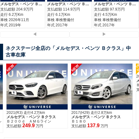
メルセデス・ベンツ Ｂクラス Ｂ２００ｄ ＡＭＧライン
メルセデス・ベンツ Ｂクラス Ｂ２５０ ４マチック スポーツ
メルセデス・ベンツ Ｂクラス Ｂ１８０
支払総額
204.9
万円
支払総額
114.9
万円
支払総額
97.9
万円
走行 6.2万Km
走行 6.1万Km
走行 4.5万Km
車検 2026年11月
車検 車検整備付
車検 車検整備付
年式 2019年
年式 2017年
年式 2017年
◀
▶
ネクステージ全店の「メルセデス・ベンツ Ｂクラス」中
古車在庫
U
NEW
NEW
D
2
2021(R3) 走行4.2万km
2017(H29) 走行2.8万km
メルセデス・ベンツ Ｂクラス
メルセデス・ベンツ Ｂクラス
ル
Ｂ２００ｄ ＡＭＧライン
Ｂ１８０
249.9
137.9
支払総額
万円
支払総額
万円