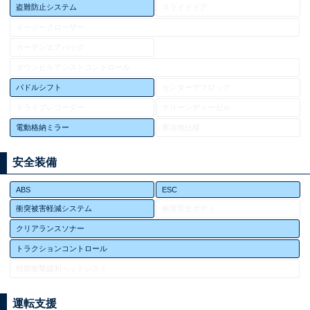
盗難防止システム
スライドドア
イージークローザー
カーテンエアバッグ
ダウンヒルアシストコントロール
パドルシフト
センターデフロック
ドライブレコーダー
クリーンディーゼル
電動格納ミラー
寒冷地仕様
安全装備
ABS
ESC
衝突被害軽減システム
衝突安全ボディ
クリアランスソナー
トラクションコントロール
頸部衝撃緩和ヘッドレスト
運転支援