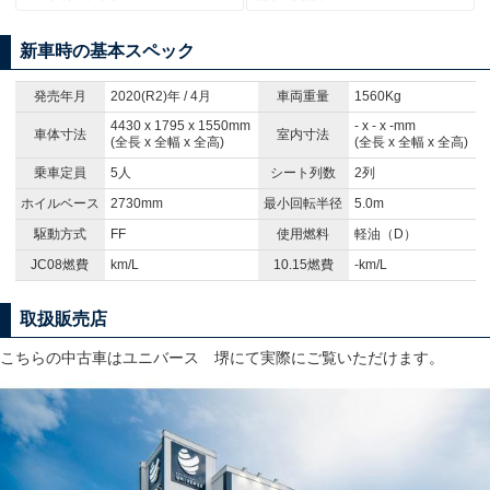
新車時の基本スペック
発売年月
2020(R2)年 / 4月
車両重量
1560Kg
4430 x 1795 x 1550mm
- x - x -mm
車体寸法
室内寸法
(全長 x 全幅 x 全高)
(全長 x 全幅 x 全高)
乗車定員
5人
シート列数
2列
ホイルベース
2730mm
最小回転半径
5.0m
駆動方式
FF
使用燃料
軽油（D）
JC08燃費
km/L
10.15燃費
-km/L
取扱販売店
こちらの中古車はユニバース 堺にて実際にご覧いただけます。