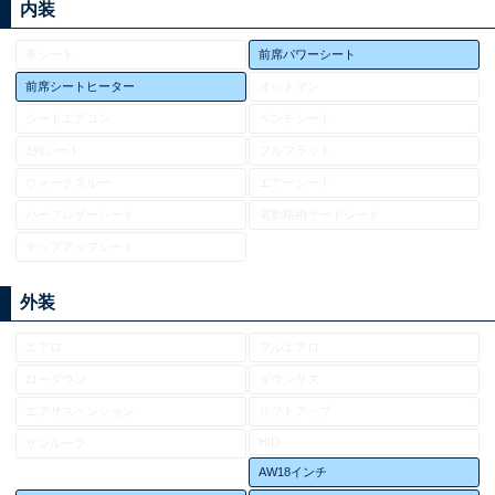
内装
革シート
前席パワーシート
前席シートヒーター
オットマン
シートエアコン
ベンチシート
3列シート
フルフラット
ウォークスルー
エアーシート
ハーフレザーシート
電動格納サードシート
チップアップシート
外装
エアロ
フルエアロ
ローダウン
ダウンサス
エアサスペンション
リフトアップ
HID
サンルーフ
AW18インチ