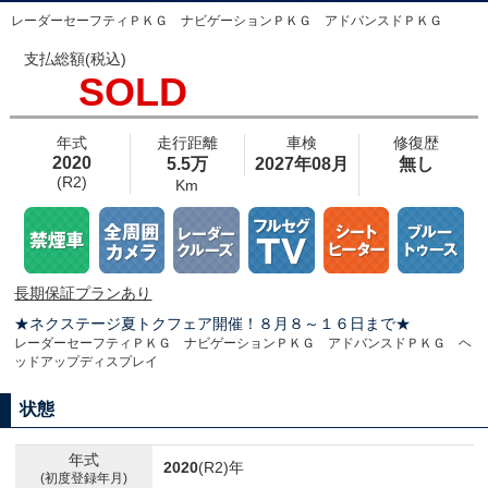
レーダーセーフティＰＫＧ ナビゲーションＰＫＧ アドバンスドＰＫＧ
支払総額(税込)
SOLD
年式
走行距離
車検
修復歴
2020
5.5万
2027年08月
無し
(R2)
Km
長期保証プランあり
★ネクステージ夏トクフェア開催！８月８～１６日まで★
レーダーセーフティＰＫＧ ナビゲーションＰＫＧ アドバンスドＰＫＧ ヘ
ッドアップディスプレイ
状態
年式
2020
(R2)年
(初度登録年月)