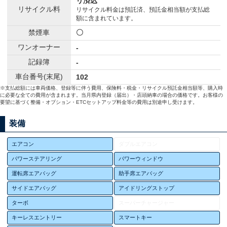
リ済込
リサイクル料
リサイクル料金は預託済、預託金相当額が支払総
額に含まれています。
禁煙車
〇
ワンオーナー
-
記録簿
-
車台番号(末尾)
102
※支払総額には車両価格、登録等に伴う費用、保険料・税金・リサイクル預託金相当額等、購入時
に必要な全ての費用が含まれます。当月県内登録（届出）・店頭納車の場合の価格です。お客様の
要望に基づく整備・オプション・ETCセットアップ料金等の費用は別途申し受けます。
装備
エアコン
ダブルエアコン
パワーステアリング
パワーウィンドウ
運転席エアバッグ
助手席エアバッグ
サイドエアバッグ
アイドリングストップ
ターボ
スーパーチャージャー
キーレスエントリー
スマートキー