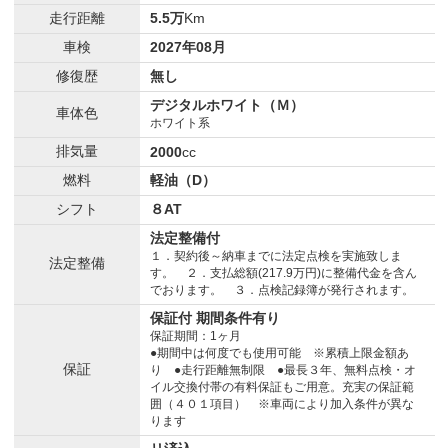
走行距離
5.5万
Km
車検
2027年08月
修復歴
無し
デジタルホワイト（Ｍ）
車体色
ホワイト系
排気量
2000
cc
燃料
軽油（D）
シフト
８AT
法定整備付
１．契約後～納車までに法定点検を実施致しま
法定整備
す。 ２．支払総額(217.9万円)に整備代金を含ん
でおります。 ３．点検記録簿が発行されます。
保証付 期間条件有り
保証期間：1ヶ月
●期間中は何度でも使用可能 ※累積上限金額あ
保証
り ●走行距離無制限 ●最長３年、無料点検・オ
イル交換付帯の有料保証もご用意。充実の保証範
囲（４０１項目） ※車両により加入条件が異な
ります