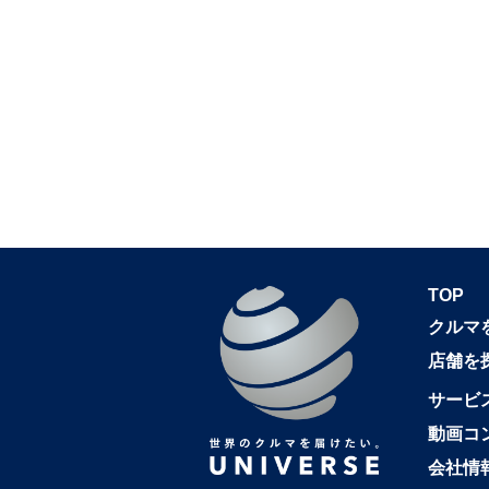
TOP
クルマ
店舗を
サービ
動画コ
会社情